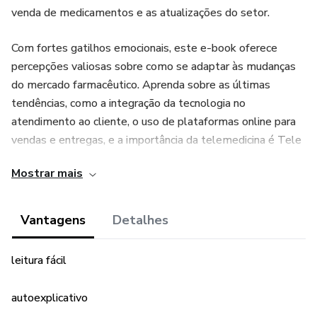
venda de medicamentos e as atualizações do setor.
Com fortes gatilhos emocionais, este e-book oferece
percepções valiosas sobre como se adaptar às mudanças
do mercado farmacêutico. Aprenda sobre as últimas
tendências, como a integração da tecnologia no
atendimento ao cliente, o uso de plataformas online para
vendas e entregas, e a importância da telemedicina é Tele
farmácia.
Mostrar mais
Descubra estratégias inovadoras para aumentar as vendas
e fidelizar os clientes. Explore o poder das vendas
Vantagens
Detalhes
consultivas, oferecendo soluções personalizadas e
recomendando produtos complementares. Aprenda a se
leitura fácil
destacar no setor, desenvolvendo habilidades de
comunicação eficaz, empatia e resolução de problemas.
autoexplicativo