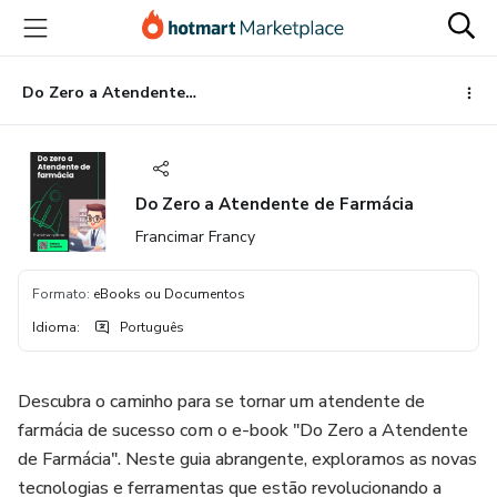
Ir
Ir
Ir
para
para
para
o
o
o
conteúdo
pagamento
rodapé
Do Zero a Atendente de Farmácia
principal
Do Zero a Atendente de Farmácia
Francimar Francy
Formato
:
eBooks ou Documentos
Idioma
:
Português
Descubra o caminho para se tornar um atendente de
farmácia de sucesso com o e-book "Do Zero a Atendente
de Farmácia". Neste guia abrangente, exploramos as novas
tecnologias e ferramentas que estão revolucionando a