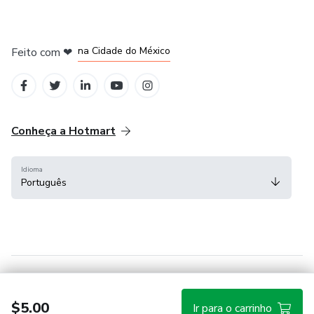
em Bogotá
em Amsterdam
em Madrid
na Cidade do México
Feito com
❤
em Belo Horizonte
Conheça a Hotmart
Idioma
Português
Central de ajuda
Termos
Privacidade
Cookies
$5.00
Ir para o carrinho