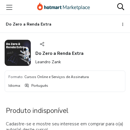
Ir
Ir
Ir
para
para
para
o
o
o
conteúdo
pagamento
rodapé
Do Zero a Renda Extra
principal
Do Zero a Renda Extra
Leandro Zank
Formato
:
Cursos Online e Serviços de Assinatura
Idioma
:
Português
Produto indisponível
Cadastre-se e mostre seu interesse em comprar para o(a)
autor(a) deste curso!