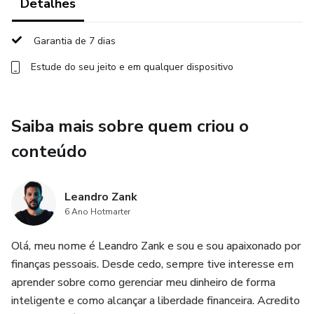
Detalhes
experiência daqueles que os produzem. A existência de um
produto e sua aquisição, através plataforma, não podem
ser consideradas como garantia de qualidade de conteúdo
Garantia de 7 dias
e resultado, em qualquer hipótese. Ao adquiri-lo, o
Estude do seu jeito e em qualquer dispositivo
comprador declara estar ciente dessas informações. Os
termos e políticas da Hotmart podem ser acessados aqui,
antes mesmo da conclusão da compra."
Saiba mais sobre quem criou o
conteúdo
(Link para anexo na palavra AQUI:
https://www.hotmart.com/legal/pt-BR)
Leandro Zank
6 Ano Hotmarter
Olá, meu nome é Leandro Zank e sou e sou apaixonado por
finanças pessoais. Desde cedo, sempre tive interesse em
aprender sobre como gerenciar meu dinheiro de forma
inteligente e como alcançar a liberdade financeira. Acredito