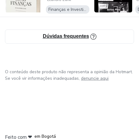
sucesso financeiro a longo prazo. Comigo, você aprenderá a
Finanças e Investimentos
tomar decisões financeiras conscientes, a entender melhor
os produtos financeiros disponíveis no mercado e a evitar
armadilhas financeiras comuns.
Dúvidas frequentes
Se você quer assumir o controle das suas finanças e
alcançar seus objetivos financeiros, estou aqui para ajudar
você nessa jornada. Vamos juntos rumo à prosperidade
financeira
O conteúdo deste produto não representa a opinião da Hotmart.
Se você vir informações inadequadas,
denuncie aqui
em Amsterdam
em Madrid
em Bogotá
Feito com
❤