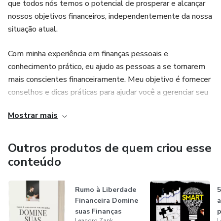
que todos nós temos o potencial de prosperar e alcançar
nossos objetivos financeiros, independentemente da nossa
situação atual.
Com minha experiência em finanças pessoais e
conhecimento prático, eu ajudo as pessoas a se tornarem
mais conscientes financeiramente. Meu objetivo é fornecer
conselhos e dicas práticas para ajudar você a gerenciar seu
dinheiro de forma eficiente, economizar para o futuro e
Mostrar mais
alcançar a liberdade financeira.
Minha abordagem é simples e direta, mas muito eficaz.
Outros produtos de quem criou esse
Comigo, você aprenderá a criar um orçamento realista, a
conteúdo
reduzir suas dívidas, a economizar para objetivos
específicos e a investir seu dinheiro de forma inteligente.
Rumo à Liberdade
5
Tudo isso sem abrir mão do seu estilo de vida atual.
Financeira Domine
a
suas Finanças
p
Acredito que a educação financeira é fundamental para o
Leandro Zank
L