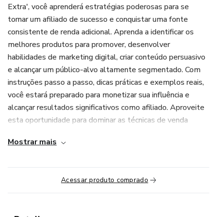
Extra', você aprenderá estratégias poderosas para se
tornar um afiliado de sucesso e conquistar uma fonte
consistente de renda adicional. Aprenda a identificar os
melhores produtos para promover, desenvolver
habilidades de marketing digital, criar conteúdo persuasivo
e alcançar um público-alvo altamente segmentado. Com
instruções passo a passo, dicas práticas e exemplos reais,
você estará preparado para monetizar sua influência e
alcançar resultados significativos como afiliado. Aproveite
esta oportunidade para dominar as técnicas de venda
online e impulsionar sua renda extra. Inscreva-se agora e
Mostrar mais
dê os primeiros passos rumo ao sucesso como afiliado de
destaque!
Acessar produto comprado
"Esse produto é comercializado através da Hotmart. A
plataforma não faz controle editorial prévio dos produtos
comercializados, tão menos avalia a tecnicidade e