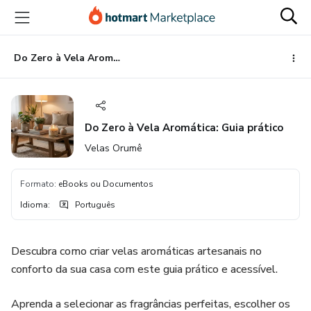
Ir
Ir
Ir
para
para
para
o
o
o
conteúdo
pagamento
rodapé
Do Zero à Vela Aromática: Guia prático
principal
Do Zero à Vela Aromática: Guia prático
Velas Orumê
Formato
:
eBooks ou Documentos
Idioma
:
Português
Descubra como criar velas aromáticas artesanais no
conforto da sua casa com este guia prático e acessível.
Aprenda a selecionar as fragrâncias perfeitas, escolher os