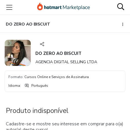
Ir
Ir
Ir
para
para
para
o
o
o
conteúdo
pagamento
rodapé
DO ZERO AO BISCUIT
principal
DO ZERO AO BISCUIT
AGENCIA DIGITAL SELLING LTDA
Formato
:
Cursos Online e Serviços de Assinatura
Idioma
:
Português
Produto indisponível
Cadastre-se e mostre seu interesse em comprar para o(a)
autor(a) deste curso!