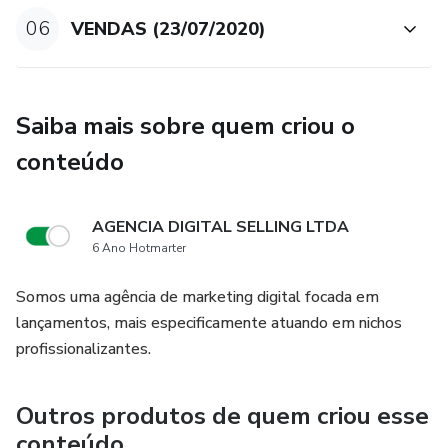
autorizados.
06
VENDAS (23/07/2020)
Informamos também que os resultados dependem do
esforço e trabalho de cada aluna individualmente, é preciso
ter em mente que o mercado é concorrido e cada pessoa é
Saiba mais sobre quem criou o
responsável pelo seu resultado.
conteúdo
O método ensinado no programa representa o aglomerado
do aprendizado da expert ao longo de anos de experiência
AGENCIA DIGITAL SELLING LTDA
com artesanato em biscuit. Fica a cargo de cada indivíduo
6 Ano Hotmarter
trabalhar para alcançar resultados advindos de seus
trabalhos pessoais.
Somos uma agência de marketing digital focada em
lançamentos, mais especificamente atuando em nichos
profissionalizantes.
Outros produtos de quem criou esse
conteúdo