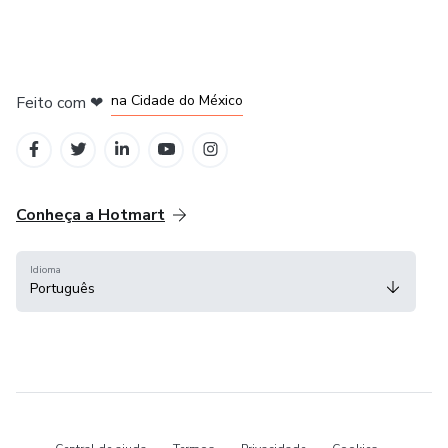
em Bogotá
em Amsterdam
em Madrid
na Cidade do México
Feito com
❤
em Belo Horizonte
Conheça a Hotmart
Idioma
Português