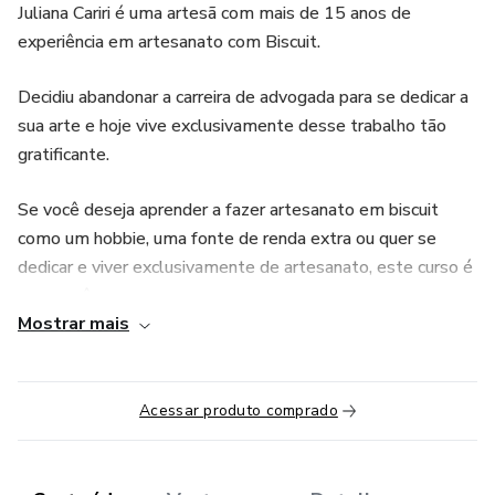
Juliana Cariri é uma artesã com mais de 15 anos de
experiência em artesanato com Biscuit.
Decidiu abandonar a carreira de advogada para se dedicar a
sua arte e hoje vive exclusivamente desse trabalho tão
gratificante.
Se você deseja aprender a fazer artesanato em biscuit
como um hobbie, uma fonte de renda extra ou quer se
dedicar e viver exclusivamente de artesanato, este curso é
para você.
Mostrar mais
Você vai aprender como fazer as suas primeiras peças de
biscuit do zero com peças práticas e que podem ser
vendidas rapidamente.
Acessar produto comprado
CRONOGRAMA: