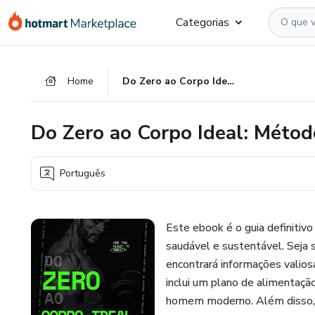
Ir
Ir
Ir
Categorias
para
para
para
o
o
o
conteúdo
pagamento
rodapé
Home
Do Zero ao Corpo Ideal: Método Simples para Homens
principal
Do Zero ao Corpo Ideal: Méto
Português
Este ebook é o guia definiti
saudável e sustentável. Seja 
encontrará informações valios
inclui um plano de alimentação
homem moderno. Além disso, o