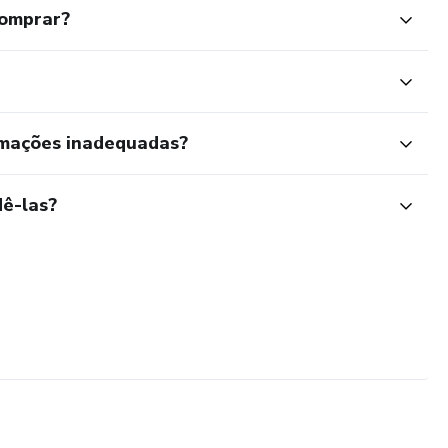
comprar?
rmações inadequadas?
ê-las?