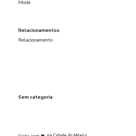
Moda
Relacionamentos
Relacionamento
Sem categoria
em Bogotá
em Amsterdam
em Madrid
na Cidade do México