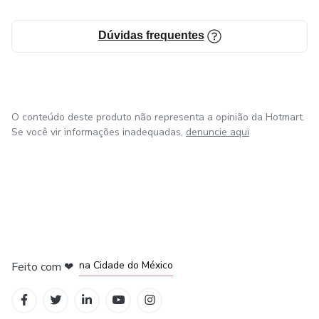
Dúvidas frequentes
O conteúdo deste produto não representa a opinião da Hotmart.
Se você vir informações inadequadas,
denuncie aqui
em Bogotá
em Amsterdam
em Madrid
na Cidade do México
Feito com
❤
em Belo Horizonte