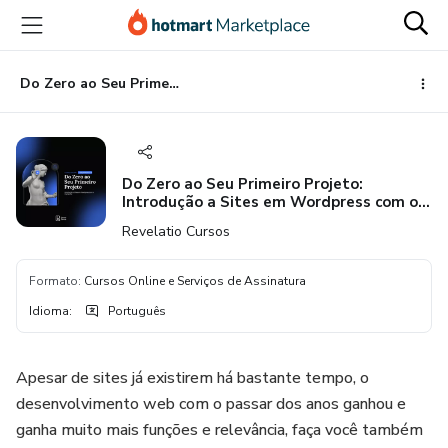
Ir
Ir
Ir
para
para
para
o
o
o
conteúdo
pagamento
rodapé
Do Zero ao Seu Primeiro Projeto: Introdução a Sites em Wordpress com o Elementor
principal
Do Zero ao Seu Primeiro Projeto:
Introdução a Sites em Wordpress com o
Elementor
Revelatio Cursos
Formato
:
Cursos Online e Serviços de Assinatura
Idioma
:
Português
Apesar de sites já existirem há bastante tempo, o
desenvolvimento web com o passar dos anos ganhou e
ganha muito mais funções e relevância, faça você também