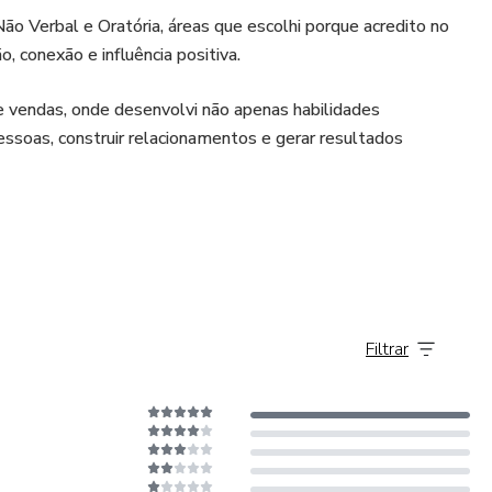
o Verbal e Oratória, áreas que escolhi porque acredito no
 conexão e influência positiva.
 vendas, onde desenvolvi não apenas habilidades
ssoas, construir relacionamentos e gerar resultados
 minha família e pelo desejo constante de evoluir. Acredito
 com fé, disciplina e dedicação, é possível alcançar
Filtrar