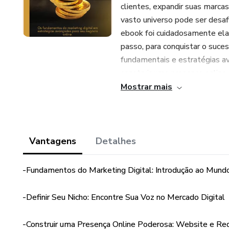
clientes, expandir suas marca
vasto universo pode ser desa
ebook foi cuidadosamente ela
passo, para conquistar o suc
fundamentais e estratégias a
construir uma presença online
Mostrar mais
Vamos discutir como utilizar f
como o envio de e-mails de 
rastreamento de relaxamento
automatizadas para criar uma e
Vantagens
Detalhes
Vamos explorar técnicas para i
-Fundamentos do Marketing Digital: Introdução ao Mund
seu público-alvo. Discutirem
Planejador de Palavras-Chave
-Definir Seu Nicho: Encontre Sua Voz no Mercado Digital
estrategicamente em seu cont
busca.
-Construir uma Presença Online Poderosa: Website e Red