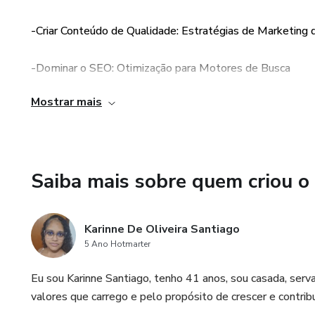
Vamos discutir estratégias de
-Criar Conteúdo de Qualidade: Estratégias de Marketing
eficácia das suas campanhas 
sequências automatizadas de e
-Dominar o SEO: Otimização para Motores de Busca
longo do tempo e construir re
Mostrar mais
-Impulsionar suas Vendas: Estratégias de Conversão e Fu
Um passo a passo para dar iní
-Potencializar seu Negócio com Email Marketing
Saiba mais sobre quem criou o
-Mensurar Resultados e Ajustando sua Estratégia: Anális
Karinne De Oliveira Santiago
5 Ano Hotmarter
Eu sou Karinne Santiago, tenho 41 anos, sou casada, serv
valores que carrego e pelo propósito de crescer e contrib