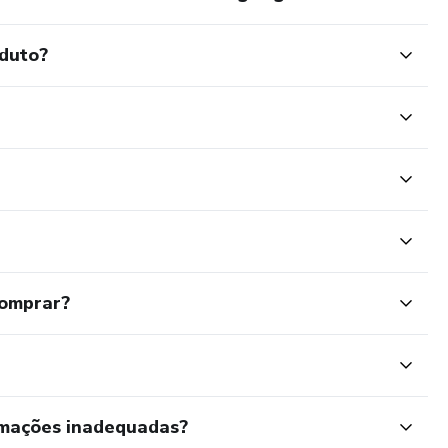
oduto?
comprar?
rmações inadequadas?