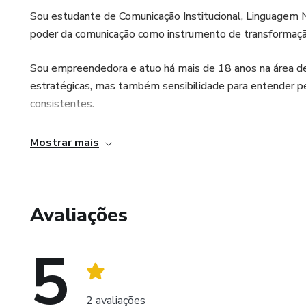
Sou estudante de Comunicação Institucional, Linguagem Nã
poder da comunicação como instrumento de transformação,
Sou empreendedora e atuo há mais de 18 anos na área de
estratégicas, mas também sensibilidade para entender pe
consistentes.
Minha trajetória é marcada pela perseverança, pelo amor à
Mostrar mais
que cada desafio é uma oportunidade de crescimento e que,
objetivos e inspirar outras pessoas a fazerem o mesmo.
Avaliações
5
2 avaliações