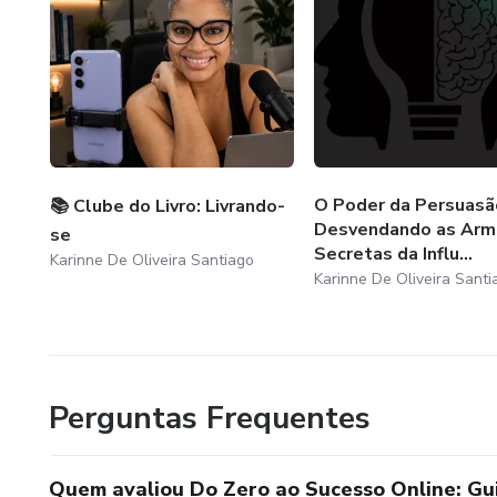
O Poder da Persuasã
📚 Clube do Livro: Livrando-
Desvendando as Arm
se
Secretas da Influ...
Karinne De Oliveira Santiago
Karinne De Oliveira Santi
Perguntas Frequentes
Quem avaliou Do Zero ao Sucesso Online: Gui