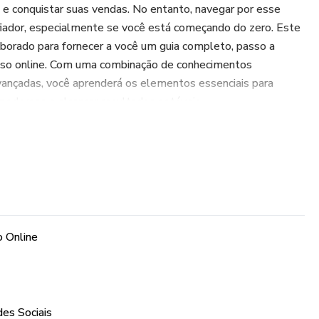
s e conquistar suas vendas. No entanto, navegar por esse
fiador, especialmente se você está começando do zero. Este
borado para fornecer a você um guia completo, passo a
esso online. Com uma combinação de conhecimentos
vançadas, você aprenderá os elementos essenciais para
 poderosa e alcançar resultados notáveis.
erramentas de automação para agilizar tarefas repetitivas,
acompanhamento, o gerenciamento de leads e o
. Abordaremos também a importância de personalizar as
xperiência personalizada para seus clientes.
dentificar as palavras-chave relevantes para o seu negócio e
o Online
os ferramentas de pesquisa de palavras-chave, como o
 do Google, e como usar essas palavras-chave
eúdo para melhorar sua classificação nos resultados de
es Sociais