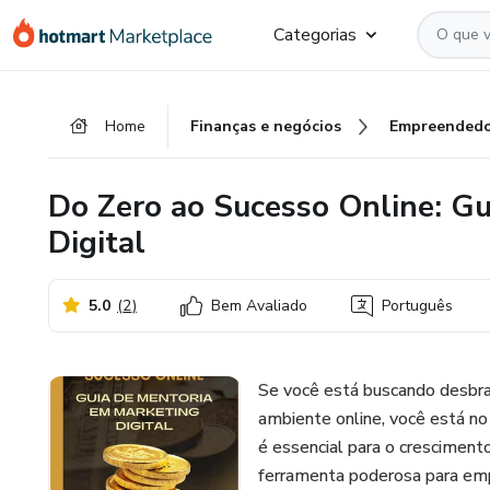
Ir
Ir
Ir
Categorias
para
para
para
o
o
o
conteúdo
pagamento
rodapé
Home
Finanças e negócios
Empreendedo
principal
Do Zero ao Sucesso Online: Gu
Digital
5.0
(
2
)
Bem Avaliado
Português
Se você está buscando desbrav
ambiente online, você está no
é essencial para o cresciment
ferramenta poderosa para emp