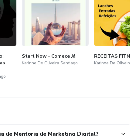
o:
Start Now - Comece Já
RECEITAS FITNE
as
Karinne De Oliveira Santiago
Karinne De Oliveira 
ago
a de Mentoria de Marketing Digital?