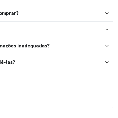
comprar?
rmações inadequadas?
ê-las?