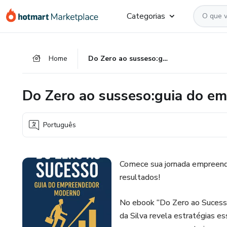
Ir
Ir
Ir
Categorias
para
para
para
o
o
o
conteúdo
pagamento
rodapé
Home
Do Zero ao susseso:guia do empreendedor moderno
principal
Do Zero ao susseso:guia do 
Português
Comece sua jornada empreende
resultados!
No ebook “Do Zero ao Sucesso
da Silva revela estratégias e