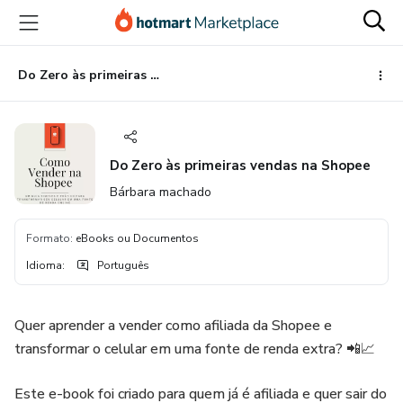
Ir
Ir
Ir
para
para
para
o
o
o
conteúdo
pagamento
rodapé
Do Zero às primeiras vendas na Shopee
principal
Do Zero às primeiras vendas na Shopee
Bárbara machado
Formato
:
eBooks ou Documentos
Idioma
:
Português
Quer aprender a vender como afiliada da Shopee e
transformar o celular em uma fonte de renda extra? 📲📈
Este e-book foi criado para quem já é afiliada e quer sair do