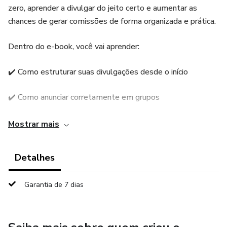
zero, aprender a divulgar do jeito certo e aumentar as
chances de gerar comissões de forma organizada e prática.
Dentro do e-book, você vai aprender:
✔️ Como estruturar suas divulgações desde o início
✔️ Como anunciar corretamente em grupos
✔️ Como escolher produtos com mais chance de venda
Mostrar mais
✔️ Como montar mensagens que chamam atenção e geram
Detalhes
cliques
Garantia de 7 dias
✔️ Como organizar seus links para ter mais resultados
Tudo explicado de forma simples, direta e aplicável, ideal
para quem quer começar hoje mesmo e evoluir aos poucos,