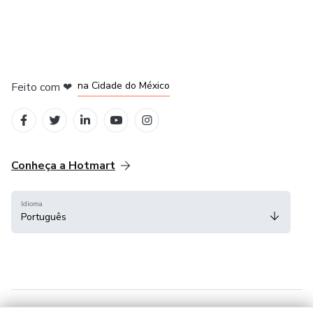
em Bogotá
em Amsterdam
em Madrid
na Cidade do México
Feito com
❤
em Belo Horizonte
Conheça a Hotmart
Idioma
Português