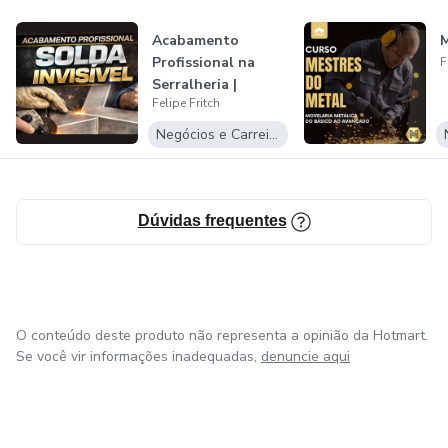
Acabamento
M
Profissional na
F
Serralheria |
Felipe Fritch
SOLDA INVISÍVEL
Negócios e Carreira
Dúvidas frequentes
O conteúdo deste produto não representa a opinião da Hotmart.
Se você vir informações inadequadas,
denuncie aqui