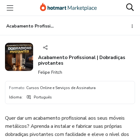
Ir
Ir
Ir
para
para
para
o
o
o
conteúdo
pagamento
rodapé
Acabamento Profissional | Dobradiças pivotantes
principal
Acabamento Profissional | Dobradiças
pivotantes
Felipe Fritch
Formato
:
Cursos Online e Serviços de Assinatura
Idioma
:
Português
Quer dar um acabamento profissional aos seus móveis
metálicos? Aprenda a instalar e fabricar suas próprias
dobradiças pivotantes com facilidade e eleve o nível dos