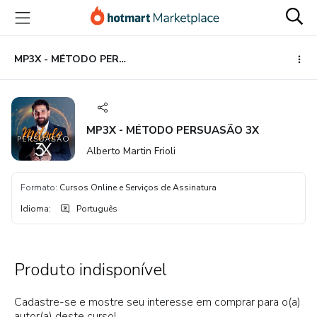
Ir
Ir
Ir
para
para
para
o
o
o
conteúdo
pagamento
rodapé
MP3X - MÉTODO PERSUASÃO 3X
principal
MP3X - MÉTODO PERSUASÃO 3X
Alberto Martin Frioli
Formato
:
Cursos Online e Serviços de Assinatura
Idioma
:
Português
Produto indisponível
Cadastre-se e mostre seu interesse em comprar para o(a)
autor(a) deste curso!