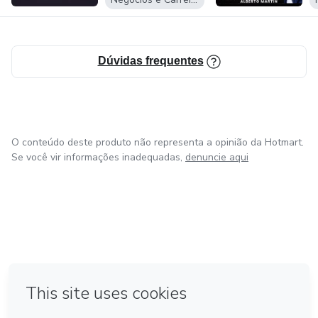
Dúvidas frequentes
O conteúdo deste produto não representa a opinião da Hotmart.
Se você vir informações inadequadas,
denuncie aqui
em Amsterdam
em Madrid
em Bogotá
Feito com
❤
em Belo Horizonte
na Cidade do México