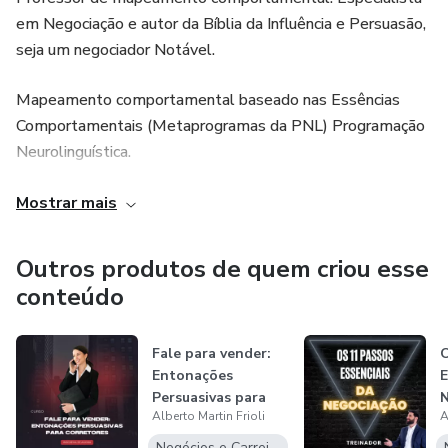
em Negociação e autor da Bíblia da Influência e Persuasão,
seja um negociador Notável.
Mapeamento comportamental baseado nas Essências
Comportamentais (Metaprogramas da PNL) Programação
Neurolinguística.
O padrões comportamentais encontrados na fala, são
Mostrar mais
aliados importantes para entender e principalmente alinhar
grupos empresariais. Falo destes padrões no curso para
Outros produtos de quem criou esse
líderes - Hierarquia.
conteúdo
Fale para vender:
O
Entonações
E
Persuasivas para
N
Alberto Martin Frioli
A
Corretores
Negócios e Carreira