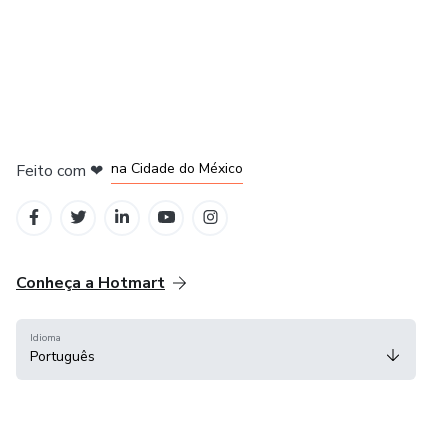
em Bogotá
em Amsterdam
em Madrid
na Cidade do México
Feito com
❤
em Belo Horizonte
Conheça a Hotmart
Idioma
Português