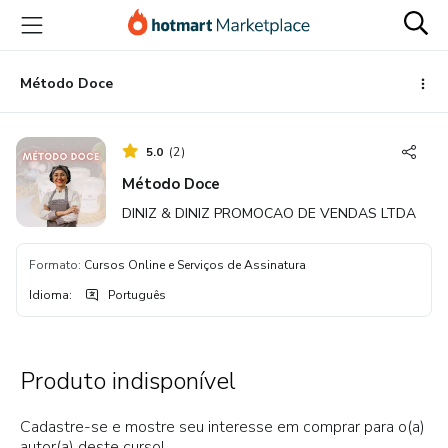
Ir
Ir
Ir
para
para
para
o
o
o
conteúdo
pagamento
rodapé
Método Doce
principal
5.0
(
2
)
Método Doce
DINIZ & DINIZ PROMOCAO DE VENDAS LTDA
Formato
:
Cursos Online e Serviços de Assinatura
Idioma
:
Português
Produto indisponível
Cadastre-se e mostre seu interesse em comprar para o(a)
autor(a) deste curso!