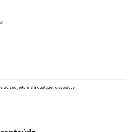
os
e do seu jeito e em qualquer dispositivo
 para vender mais no Natal!