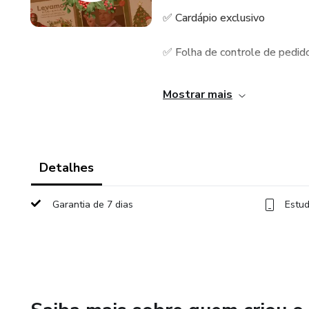
✅ Cardápio exclusivo
✅ Folha de controle de pedid
✅ Tag/Adesivo
Mostrar mais
✅ Rótulo horizontal
✅ Rótulo vertical
Detalhes
✅ Cartão de agradecimento
Garantia de 7 dias
Estud
✅ Lacre para delivery
✅ Lista de materiais
✅ E-book com estratégias top