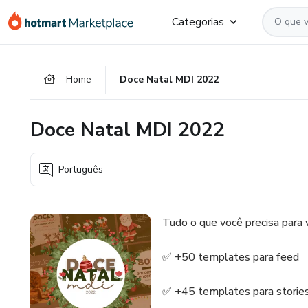
Ir
Ir
Ir
Categorias
para
para
para
o
o
o
conteúdo
pagamento
rodapé
Home
Doce Natal MDI 2022
principal
Doce Natal MDI 2022
Português
Tudo o que você precisa para
✅ +50 templates para feed
✅ +45 templates para storie