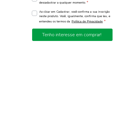
*
descadastrar a qualquer momento.
Ao clicar em Cadastrar, você confirma a sua inscrição
neste produto. Você, igualmente, confirma que leu, e
*
entendeu os termos da
Política de Privacidade
Tenho interesse em comprar!