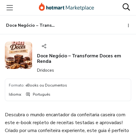
Ir
Ir
Ir
para
para
para
o
o
o
conteúdo
pagamento
rodapé
Doce Negócio – Transforme Doces em Renda
principal
Doce Negócio – Transforme Doces em
Renda
Dridoces
Formato
:
eBooks ou Documentos
Idioma
:
Português
Descubra o mundo encantador da confeitaria caseira com
este e-book repleto de receitas testadas e aprovadas!
Criado por uma confeiteira experiente, este guia é perfeito