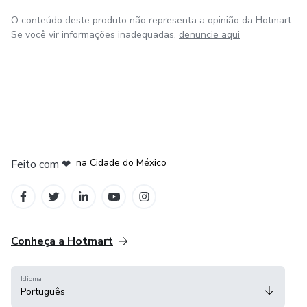
O conteúdo deste produto não representa a opinião da Hotmart.
Se você vir informações inadequadas,
denuncie aqui
em Bogotá
em Amsterdam
em Madrid
na Cidade do México
Feito com
❤
em Belo Horizonte
Conheça a Hotmart
Idioma
Português