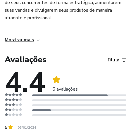
de seus concorrentes de forma estratégica, aumentarem
suas vendas e divulgarem seus produtos de maneira
atraente e profissional.
Divulgue seus produtos, desperte o interesse de novos
Mostrar mais
clientes e fortaleça a sua marca nas redes sociais através
de artes prontas e editáveis que visualmente destacam o
que você entrega de melhor, seus doces.
Avaliações
Filtrar
4.4
Venha fazer parte! Será um prazer te acompanhar nessa
jornada. ❤️
5 avaliações
5
03/01/2024