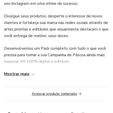
seu Instagram em uma vitrine de sucesso.
Divulgue seus produtos, desperte o interesse de novos
clientes e fortaleça sua marca nas redes sociais através de
artes prontas e editáveis que visualmente destacam o que
você entrega de melhor, seus doces.
Desenvolvemos um Pack completo com tudo o que você
precisa para tornar a sua Campanha de Páscoa ainda mais
especial. Kit 100% digital e editável.
Mostrar mais
Você terá acesso a:
💗Posts para o Feed
Acessar produto comprado
💗Posts para o Story
💗Cardápio Digital