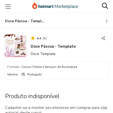
Ir
Ir
Ir
para
para
para
o
o
o
conteúdo
pagamento
rodapé
Doce Páscoa - Template
principal
4.4
(
5
)
Doce Páscoa - Template
Doce Template
Formato
:
Cursos Online e Serviços de Assinatura
Idioma
:
Português
Produto indisponível
Cadastre-se e mostre seu interesse em comprar para o(a)
autor(a) deste curso!