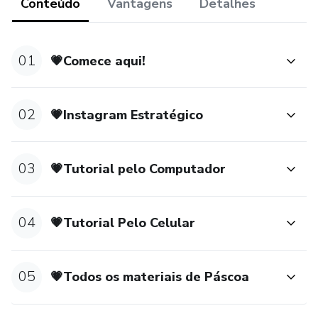
Conteúdo
Vantagens
Detalhes
💗Controle de Pedidos
01
💗Comece aqui!
💗Cartão de Agradecimento
💗Cartão para Blister
02
💗Instagram Estratégico
💗Tag/adesivo
03
💗Tutorial pelo Computador
💗Rótulo vertical/horizontal
💗Arte para sorteio/rifa
04
💗Tutorial Pelo Celular
💗E muito mais!
05
💗Todos os materiais de Páscoa