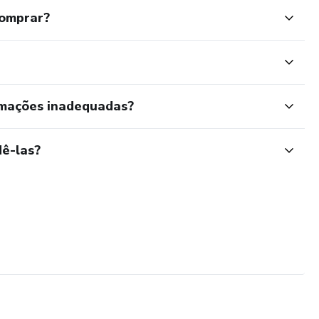
comprar?
rmações inadequadas?
ê-las?