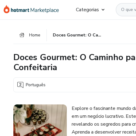
Ir
Ir
Ir
Categorias
para
para
para
o
o
o
conteúdo
pagamento
rodapé
Home
Doces Gourmet: O Caminho para o Sucesso Empreendedor na Confeitaria
principal
Doces Gourmet: O Caminho pa
Confeitaria
Português
Explore o fascinante mundo d
em um negócio lucrativo. Este 
revelando os segredos para cr
Aprenda a desenvolver receitas