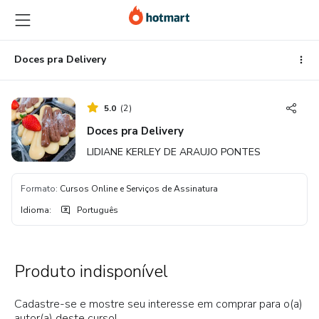
Ir
Ir
Ir
para
para
para
o
o
o
conteúdo
pagamento
rodapé
Doces pra Delivery
principal
5.0
(
2
)
Doces pra Delivery
LIDIANE KERLEY DE ARAUJO PONTES
Formato
:
Cursos Online e Serviços de Assinatura
Idioma
:
Português
Produto indisponível
Cadastre-se e mostre seu interesse em comprar para o(a)
autor(a) deste curso!