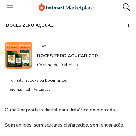
Ir
Ir
Ir
para
para
para
o
o
o
conteúdo
pagamento
rodapé
DOCES ZERO AÇÚCAR CDD
principal
DOCES ZERO AÇÚCAR CDD
Cozinha do Diabético
Formato
:
eBooks ou Documentos
Idioma
:
Português
O melhor produto digital para diabético do mercado.
Sem amidos, sem açúcares disfarçados, sem enganação.