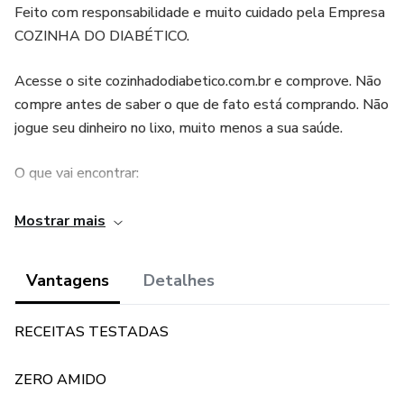
Feito com responsabilidade e muito cuidado pela Empresa
COZINHA DO DIABÉTICO.
Acesse o site cozinhadodiabetico.com.br e comprove. Não
compre antes de saber o que de fato está comprando. Não
jogue seu dinheiro no lixo, muito menos a sua saúde.
O que vai encontrar:
- receitas de DOCES SABOROSOS
Mostrar mais
- BOLOS PRÁTICOS deliciosos
Vantagens
Detalhes
- cocadas zero açúcar
RECEITAS TESTADAS
- pudins suculentos e perfeitos para diabéticos
ZERO AMIDO
- lista de frutas aliadas para o diabético