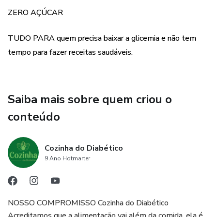
ZERO AÇÚCAR
- lista de bebidas vegetais
TUDO PARA quem precisa baixar a glicemia e não tem
- dicas de como substituir o café adoçado por algo que vai
tempo para fazer receitas saudáveis.
agregar demais a sua saúde.
Chega de brincadeira, esse livro custa muito menos do que
um fast food. É hora de inverter os valores e buscar de
Saiba mais sobre quem criou o
fato mudança.
conteúdo
Estamos aqui para isso.
Cozinha do Diabético
Equipe Cozinha do Diabético
9 Ano Hotmarter
NOSSO COMPROMISSO Cozinha do Diabético
Acreditamos que a alimentação vai além da comida, ela é