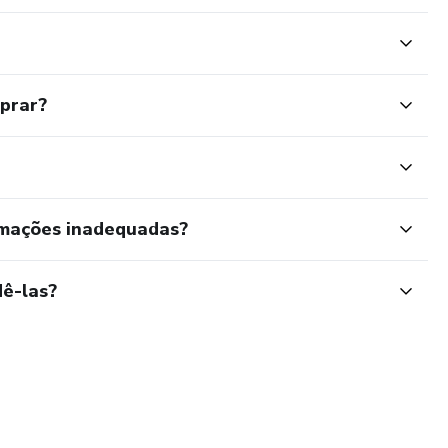
mprar?
rmações inadequadas?
ê-las?