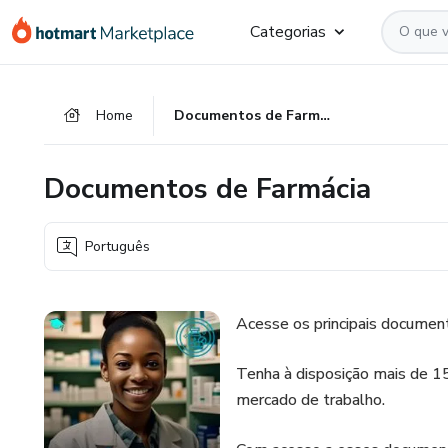
Ir
Ir
Ir
Categorias
para
para
para
o
o
o
conteúdo
pagamento
rodapé
Home
Documentos de Farmácia
principal
Documentos de Farmácia
Português
Acesse os principais document
Tenha à disposição mais de 1
mercado de trabalho.