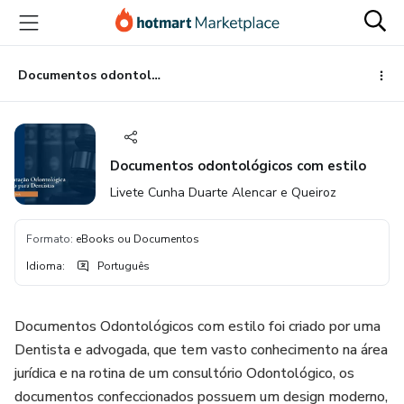
Ir
Ir
Ir
para
para
para
o
o
o
conteúdo
pagamento
rodapé
Documentos odontológicos com estilo
principal
Documentos odontológicos com estilo
Livete Cunha Duarte Alencar e Queiroz
Formato
:
eBooks ou Documentos
Idioma
:
Português
Documentos Odontológicos com estilo foi criado por uma
Dentista e advogada, que tem vasto conhecimento na área
jurídica e na rotina de um consultório Odontológico, os
documentos confeccionados possuem um design moderno,