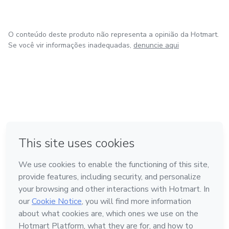
O conteúdo deste produto não representa a opinião da Hotmart.
Se você vir informações inadequadas,
denuncie aqui
em Amsterdam
em Madrid
em Bogotá
Feito com
❤
em Belo Horizonte
na Cidade do México
Conheça a Hotmart
Idioma