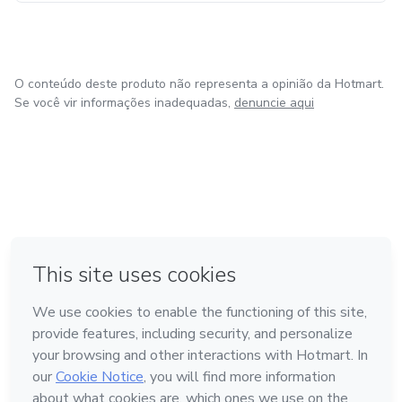
O conteúdo deste produto não representa a opinião da Hotmart.
Se você vir informações inadequadas,
denuncie aqui
em Amsterdam
em Madrid
em Bogotá
Feito com
❤
em Belo Horizonte
na Cidade do México
Conheça a Hotmart