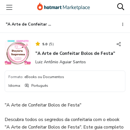
Ir
Ir
Ir
para
para
para
o
o
o
conteúdo
pagamento
rodapé
"A Arte de Confeitar Bolos de Festa"
principal
5.0
(
5
)
"A Arte de Confeitar Bolos de Festa"
Luiz Antônio Aguiar Santos
Formato
:
eBooks ou Documentos
Idioma
:
Português
"A Arte de Confeitar Bolos de Festa"
Descubra todos os segredos da confeitaria com o ebook
"A Arte de Confeitar Bolos de Festa". Este guia completo