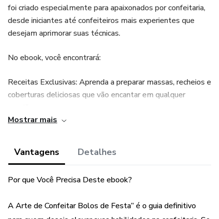
foi criado especialmente para apaixonados por confeitaria,
desde iniciantes até confeiteiros mais experientes que
desejam aprimorar suas técnicas.
No ebook, você encontrará:
Receitas Exclusivas: Aprenda a preparar massas, recheios e
coberturas deliciosas que vão encantar em qualquer
ocasião.
Mostrar mais
Técnicas Profissionais: Dicas e truques de confeiteiros
experientes para garantir um acabamento perfeito em
Vantagens
Detalhes
seus bolos.
Por que Você Precisa Deste ebook?
Passo a Passo Detalhado: Instruções claras e ilustradas
para que você possa reproduzir cada etapa com confiança.
A Arte de Confeitar Bolos de Festa” é o guia definitivo