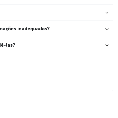
rmações inadequadas?
ê-las?