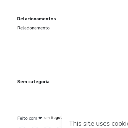
Relacionamentos
Relacionamento
Sem categoria
em Amsterdam
em Madrid
em Bogotá
Feito com
❤
em Belo Horizonte
na Cidade do México