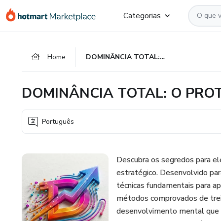
Ir
Ir
Ir
Categorias
para
para
para
o
o
o
conteúdo
pagamento
rodapé
Home
DOMINÂNCIA TOTAL: O PROTOCOLO DO ATLETA HÍBRIDO
principal
DOMINÂNCIA TOTAL: O PRO
Português
Descubra os segredos para ele
estratégico. Desenvolvido par
técnicas fundamentais para apr
métodos comprovados de trein
desenvolvimento mental que po