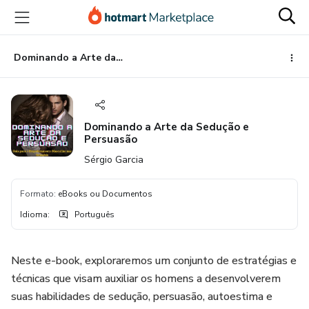
Ir
Ir
Ir
para
para
para
o
o
o
conteúdo
pagamento
rodapé
Dominando a Arte da Sedução e Persuasão
principal
Dominando a Arte da Sedução e
Persuasão
Sérgio Garcia
Formato
:
eBooks ou Documentos
Idioma
:
Português
Neste e-book, exploraremos um conjunto de estratégias e
técnicas que visam auxiliar os homens a desenvolverem
suas habilidades de sedução, persuasão, autoestima e