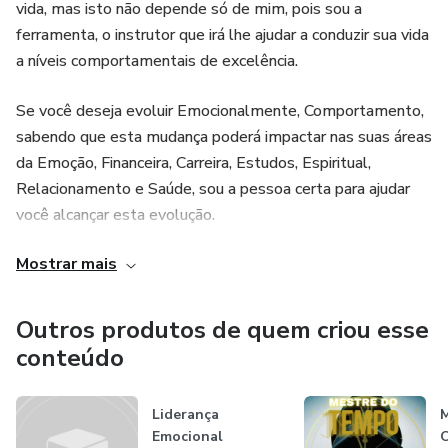
vida, mas isto não depende só de mim, pois sou a
ferramenta, o instrutor que irá lhe ajudar a conduzir sua vida
a níveis comportamentais de excelência.
Se você deseja evoluir Emocionalmente, Comportamento,
sabendo que esta mudança poderá impactar nas suas áreas
da Emoção, Financeira, Carreira, Estudos, Espiritual,
Relacionamento e Saúde, sou a pessoa certa para ajudar
você alcançar esta evolução.
Mostrar mais
Como Neurocoach realizo sessões com desempenho no
âmbito Emocional, desta forma meu Coachee consegue
alcançar com mais velocidade e consistência o resultado
Outros produtos de quem criou esse
desejado, em meus atendimentos de Hipnose Clínica
conteúdo
conseguimos quebrar diversas Crenças e dar um novo
Significado a Desafios que antes o bloqueavam, para que
Liderança
M
desta forma consiga alcançar seu resultado desejado.
Emocional
O