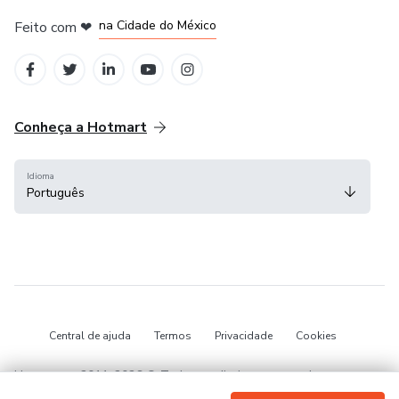
em Bogotá
em Amsterdam
em Madrid
na Cidade do México
Feito com
❤
em Belo Horizonte
Conheça a Hotmart
Idioma
Português
Central de ajuda
Termos
Privacidade
Cookies
Hotmart — 2011-2026 © Todos os direitos reservados.