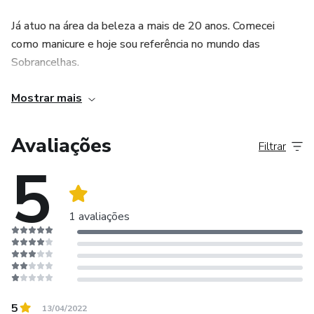
Já atuo na área da beleza a mais de 20 anos. Comecei
como manicure e hoje sou referência no mundo das
Sobrancelhas.
Precisa lotar a sua agenda? Venha falar comigo.
Mostrar mais
Meu maior sonho é ajudar as profissionais que ainda tem
Avaliações
Filtrar
dificuldades a entregarem o melhor resultado. ROSE
5
NUNES SOBRANCELHAS
1 avaliações
5
13/04/2022