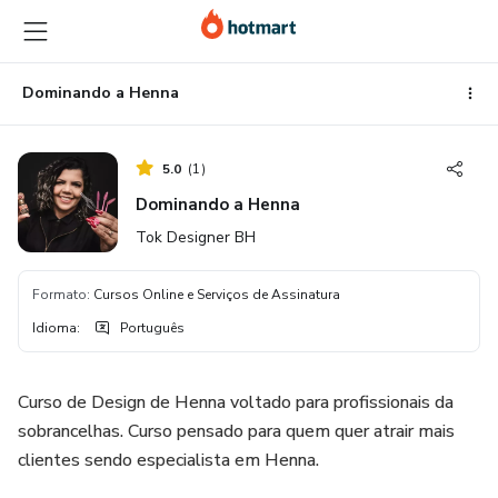
Ir
Ir
Ir
para
para
para
o
o
o
conteúdo
pagamento
rodapé
Dominando a Henna
principal
5.0
(
1
)
Dominando a Henna
Tok Designer BH
Formato
:
Cursos Online e Serviços de Assinatura
Idioma
:
Português
Curso de Design de Henna voltado para profissionais da
sobrancelhas. Curso pensado para quem quer atrair mais
clientes sendo especialista em Henna.