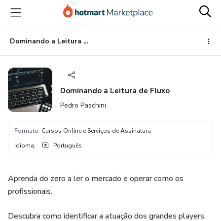
Ir
Ir
Ir
para
para
para
o
o
o
conteúdo
pagamento
rodapé
Dominando a Leitura de Fluxo
principal
Dominando a Leitura de Fluxo
Pedro Paschini
Formato
:
Cursos Online e Serviços de Assinatura
Idioma
:
Português
Aprenda do zero a ler o mercado e operar como os
profissionais.
Descubra como identificar a atuação dos grandes players,