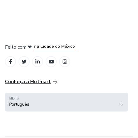
em Bogotá
em Amsterdam
em Madrid
na Cidade do México
Feito com
❤
em Belo Horizonte
Conheça a Hotmart
Idioma
Português