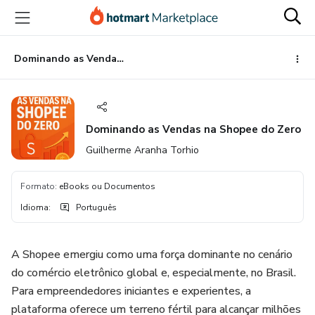
Ir
Ir
Ir
para
para
para
o
o
o
conteúdo
pagamento
rodapé
Dominando as Vendas na Shopee do Zero
principal
Dominando as Vendas na Shopee do Zero
Guilherme Aranha Torhio
Formato
:
eBooks ou Documentos
Idioma
:
Português
A Shopee emergiu como uma força dominante no cenário
do comércio eletrônico global e, especialmente, no Brasil.
Para empreendedores iniciantes e experientes, a
plataforma oferece um terreno fértil para alcançar milhões