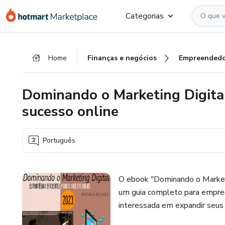
Ir
Ir
Ir
Categorias
para
para
para
o
o
o
conteúdo
pagamento
rodapé
Home
Finanças e negócios
Empreendedo
principal
Dominando o Marketing Digital 
sucesso online
Português
O ebook "Dominando o Marketin
um guia completo para empree
interessada em expandir seus