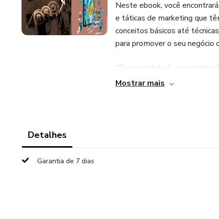
Neste ebook, você encontrará
e táticas de marketing que tê
conceitos básicos até técnicas
para promover o seu negócio 
“Esse produto é comercializa
editorial prévio dos produtos 
Mostrar mais
daqueles que os produzem. A e
plataforma, não podem ser co
resultado, em qualquer hipóte
informações. Os termos e pol
Detalhes
da conclusão da compra."
Garantia de 7 dias