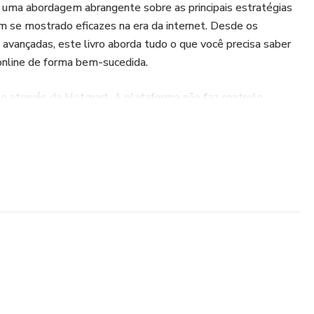
 uma abordagem abrangente sobre as principais estratégias
m se mostrado eficazes na era da internet. Desde os
 avançadas, este livro aborda tudo o que você precisa saber
online de forma bem-sucedida.
do através da Hotmart. A plataforma não faz controle
comercializados, tão menos avalia a tecnicidade e experiência
xistência de um produto e sua aquisição, através
nsideradas como garantia de qualidade de conteúdo e
se. Ao adquiri-lo, o comprador declara estar ciente dessas
íticas da Hotmart podem ser acessados aqui, antes mesmo