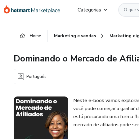
Ir
Ir
Ir
Categorias
para
para
para
o
o
o
conteúdo
pagamento
rodapé
Home
Marketing e vendas
Marketing dig
principal
Dominando o Mercado de Afili
Português
Neste e-book vamos explorar
você pode começar a ganhar d
está procurando uma forma fle
mercado de afiliados pode ser