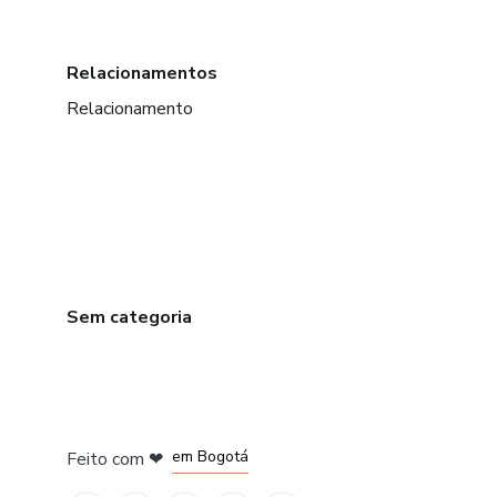
Relacionamentos
Relacionamento
Sem categoria
em Amsterdam
em Madrid
em Bogotá
Feito com
❤
em Belo Horizonte
na Cidade do México