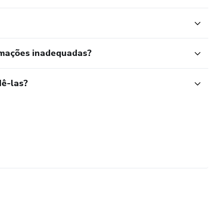
rmações inadequadas?
ê-las?