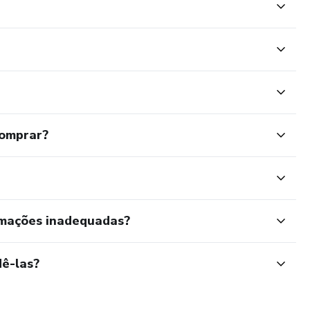
comprar?
rmações inadequadas?
ê-las?