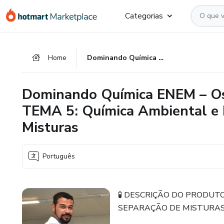
Ir
Ir
Ir
Categorias
para
para
para
o
o
o
conteúdo
pagamento
rodapé
Home
Dominando Química ENEM – Os 5 Temas que Mais Caem - TEMA 5: Química Ambiental e Processos de Separação de Misturas
principal
Dominando Química ENEM – Os
TEMA 5: Química Ambiental e 
Misturas
Português
🧪 DESCRIÇÃO DO PRODUT
SEPARAÇÃO DE MISTURA