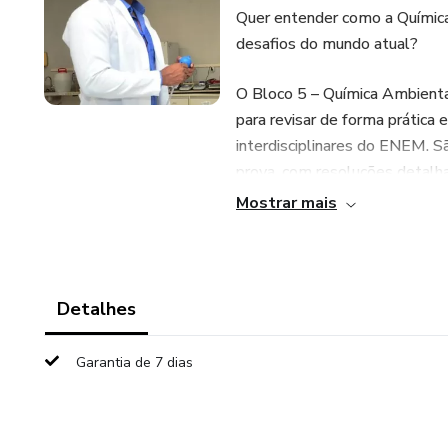
Quer entender como a Químic
desafios do mundo atual?
O Bloco 5 – Química Ambienta
para revisar de forma prática
interdisciplinares do ENEM. S
prova, com resoluções detalha
dos conceitos.
Mostrar mais
Produzido por Alexssan Moura
de Química, mestre em Engenh
material une teoria e prática
Detalhes
diretamente o equilíbrio ambi
Garantia de 7 dias
📘 O que você vai estudar nes
✅ Poluição e impactos ambient