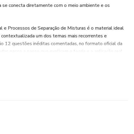
a se conecta diretamente com o meio ambiente e os
l e Processos de Separação de Misturas é o material ideal
 e contextualizada um dos temas mais recorrentes e
ão 12 questões inéditas comentadas, no formato oficial da
das passo a passo que explicam a teoria e a aplicação real
, professor com mais de 15 anos de experiência no ensino
aria de Materiais e especialista em Química Forense, este
 para mostrar como os fenômenos químicos influenciam
ental e os processos tecnológicos de purificação e separação.
te bloco (12 questões inéditas comentadas):
ais: entenda os efeitos de gases poluentes, chuva ácida e