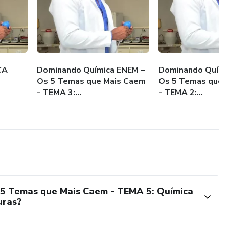
xplicando a teoria e a aplicação prática;
nhado às competências do ENEM;
alidade, ideal para estudo e revisão.
CA
Dominando Química ENEM –
Dominando Quími
Os 5 Temas que Mais Caem
Os 5 Temas que 
vação ambiental e aprenda de forma prática e inteligente!
- TEMA 3:...
- TEMA 2:...
5 Temas que Mais Caem - TEMA 5: Química
uras?