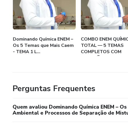
🔹 Resoluções passo a passo, e
🔹 Conteúdo atualizado e ali
🔹 Material em PDF de alta qu
Dominando Química ENEM –
COMBO ENEM QUÍMI
Os 5 Temas que Mais Caem
TOTAL — 5 TEMAS
🎯 Conecte a Química à preser
- TEMA 1 L...
COMPLETOS COM
QUESTÕES IN...
Vamos pra cima! 👊🏽💪🏽🚀
Perguntas Frequentes
Quem avaliou Dominando Química ENEM – Os 
Ambiental e Processos de Separação de Mist