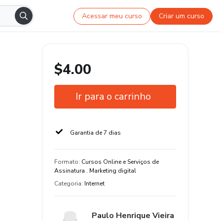
Acessar meu curso
Criar um curso
$4.00
Ir para o carrinho
Garantia de 7 dias
Formato
:
Cursos Online e Serviços de
Assinatura . Marketing digital
Categoria
:
Internet
Paulo Henrique Vieira