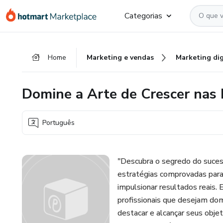
Ir
Ir
Ir
Categorias
para
para
para
o
o
o
conteúdo
pagamento
rodapé
Home
Marketing e vendas
Marketing dig
principal
Domine a Arte de Crescer nas 
Português
"Descubra o segredo do suces
estratégias comprovadas para 
impulsionar resultados reais. 
profissionais que desejam dom
destacar e alcançar seus objeti