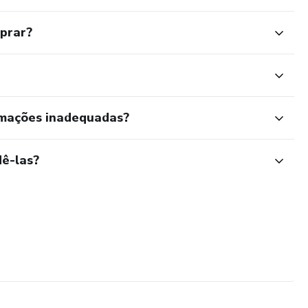
mprar?
rmações inadequadas?
ê-las?