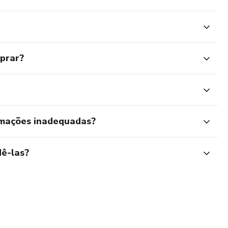
mprar?
rmações inadequadas?
ê-las?