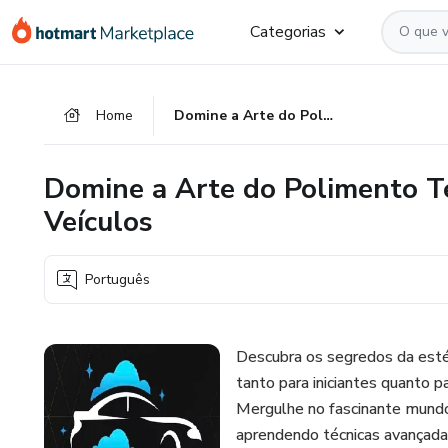
Ir
Ir
Ir
Categorias
para
para
para
o
o
o
conteúdo
pagamento
rodapé
Home
Domine a Arte do Polimento Técnico e Limpeza Detalhada de Veículos
principal
Domine a Arte do Polimento T
Veículos
Português
Descubra os segredos da esté
tanto para iniciantes quanto p
Mergulhe no fascinante mundo
aprendendo técnicas avançadas