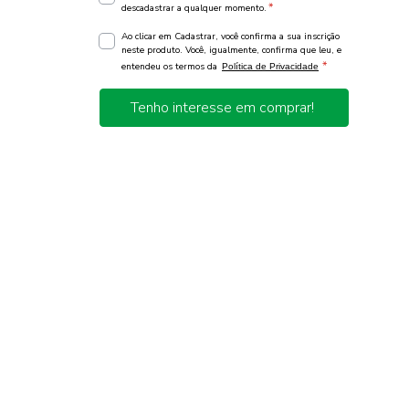
*
descadastrar a qualquer momento.
Ao clicar em Cadastrar, você confirma a sua inscrição
neste produto. Você, igualmente, confirma que leu, e
*
entendeu os termos da
Política de Privacidade
Tenho interesse em comprar!