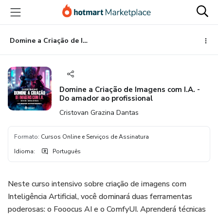
Ir
Ir
Ir
para
para
para
o
o
o
conteúdo
pagamento
rodapé
Domine a Criação de Imagens com I.A. - Do amador ao profissional
principal
Domine a Criação de Imagens com I.A. -
Do amador ao profissional
Cristovan Grazina Dantas
Formato
:
Cursos Online e Serviços de Assinatura
Idioma
:
Português
Neste curso intensivo sobre criação de imagens com
Inteligência Artificial, você dominará duas ferramentas
poderosas: o Fooocus AI e o ComfyUI. Aprenderá técnicas