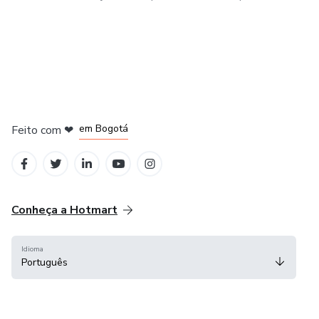
em Amsterdam
em Madrid
em Bogotá
Feito com
❤
em Belo Horizonte
na Cidade do México
Conheça a Hotmart
Idioma
Português