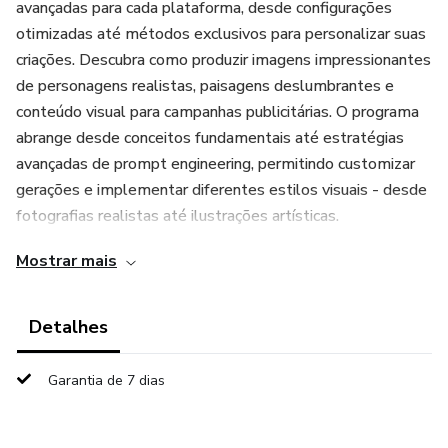
avançadas para cada plataforma, desde configurações
otimizadas até métodos exclusivos para personalizar suas
criações. Descubra como produzir imagens impressionantes
de personagens realistas, paisagens deslumbrantes e
conteúdo visual para campanhas publicitárias. O programa
abrange desde conceitos fundamentais até estratégias
avançadas de prompt engineering, permitindo customizar
gerações e implementar diferentes estilos visuais - desde
fotografias realistas até ilustrações artísticas.
Mostrar mais
As aulas combinam teoria e prática, garantindo que você
desenvolva habilidades aplicáveis imediatamente em
projetos pessoais ou profissionais. Ideal tanto para
Detalhes
iniciantes curiosos quanto para profissionais que desejam
expandir seu arsenal criativo, este curso oferece um
Garantia de 7 dias
caminho estruturado para transformar suas ideias em
imagens de alto impacto visual, acompanhando as mais