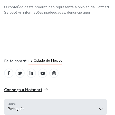
O conteúdo deste produto não representa a opinião da Hotmart.
Se você vir informações inadequadas,
denuncie aqui
em Bogotá
em Amsterdam
em Madrid
na Cidade do México
Feito com
❤
em Belo Horizonte
Conheça a Hotmart
Idioma
Português