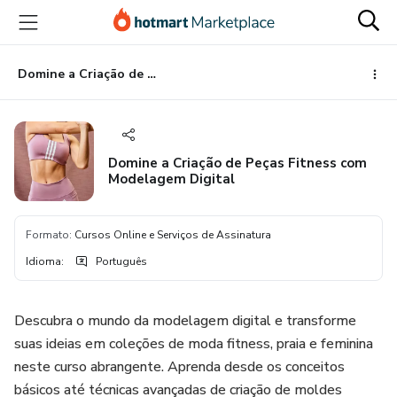
Ir
Ir
Ir
para
para
para
o
o
o
conteúdo
pagamento
rodapé
Domine a Criação de Peças Fitness com Modelagem Digital
principal
Domine a Criação de Peças Fitness com
Modelagem Digital
Formato
:
Cursos Online e Serviços de Assinatura
Idioma
:
Português
Descubra o mundo da modelagem digital e transforme
suas ideias em coleções de moda fitness, praia e feminina
neste curso abrangente. Aprenda desde os conceitos
básicos até técnicas avançadas de criação de moldes