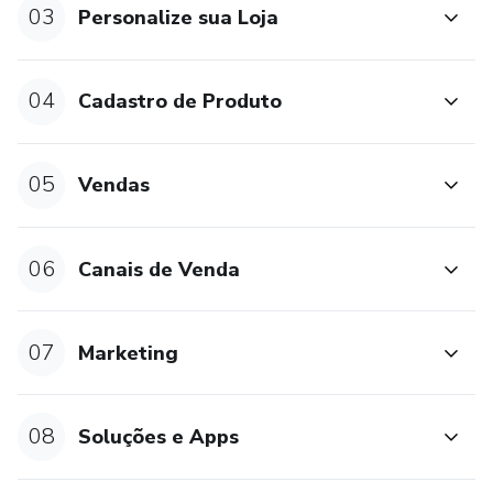
03
commerce e tecnologia.
Personalize sua Loja
Prepare-se para transformar sua ideia em um negócio
04
online próspero com o curso Domine a Loja Integrada: Do
Cadastro de Produto
Zero ao Avançado. Inscreva-se hoje e dê o primeiro passo
para o sucesso no mundo digital!
05
Vendas
06
Canais de Venda
07
Marketing
08
Soluções e Apps