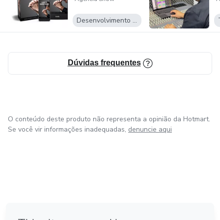
trilhando o caminho do sucesso com a nossa ajuda. Sua
jornada de aprendizado começa aqui na Hotmart – onde a
Desenvolvimento Pessoal
qualidade e a confiança caminham juntas.
Dúvidas frequentes
O conteúdo deste produto não representa a opinião da Hotmart.
Se você vir informações inadequadas,
denuncie aqui
em Bogotá
em Amsterdam
em Madrid