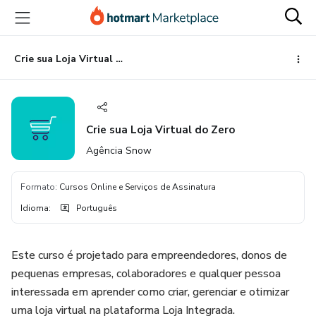
Ir
Ir
Ir
para
para
para
o
o
o
conteúdo
pagamento
rodapé
Crie sua Loja Virtual do Zero
principal
Crie sua Loja Virtual do Zero
Agência Snow
Formato
:
Cursos Online e Serviços de Assinatura
Idioma
:
Português
Este curso é projetado para empreendedores, donos de
pequenas empresas, colaboradores e qualquer pessoa
interessada em aprender como criar, gerenciar e otimizar
uma loja virtual na plataforma Loja Integrada.