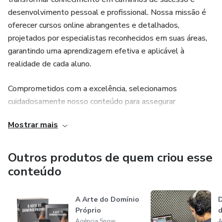
desenvolvimento pessoal e profissional. Nossa missão é
oferecer cursos online abrangentes e detalhados,
projetados por especialistas reconhecidos em suas áreas,
garantindo uma aprendizagem efetiva e aplicável à
realidade de cada aluno.
Comprometidos com a excelência, selecionamos
cuidadosamente nosso conteúdo para assegurar
atualidade, relevância e aplicabilidade. Aqui, você
Mostrar mais
encontrará cursos em diversas áreas, todos estruturados
para facilitar o aprendizado, com materiais didáticos de alta
qualidade e suporte dedicado para tirar dúvidas e
Outros produtos de quem criou esse
potencializar seu desenvolvimento.
conteúdo
Escolha conosco a chave para o seu crescimento pessoal e
A Arte do Domínio
D
profissional. Explore nosso catálogo e junte-se à nossa
Próprio
d
comunidade de aprendizes satisfeitos que já estão
Agência Snow
A