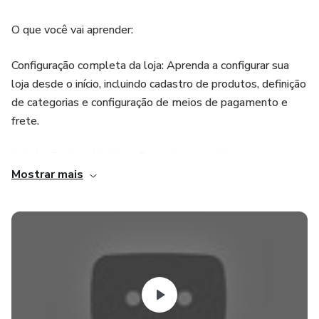
O que você vai aprender:
Configuração completa da loja: Aprenda a configurar sua
loja desde o início, incluindo cadastro de produtos, definição
de categorias e configuração de meios de pagamento e
frete.
Instalação de aplicativos: Descubra os melhores
Mostrar mais
aplicativos disponíveis na plataforma para aumentar suas
vendas, melhorar a experiência do cliente e automatizar
processos.
Estratégias de venda: Desenvolva habilidades para utilizar
as ferramentas de marketing digital e vendas da Loja
Integrada para atrair mais clientes e aumentar seu
faturamento.