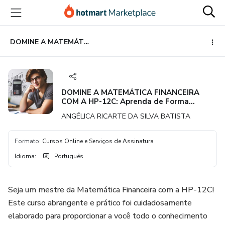
Ir
Ir
Ir
para
para
para
o
o
o
conteúdo
pagamento
rodapé
DOMINE A MATEMÁTICA FINANCEIRA COM A HP-12C: Aprenda de Forma Simples e Prática!
principal
DOMINE A MATEMÁTICA FINANCEIRA
COM A HP-12C: Aprenda de Forma
Simples e Prática!
ANGÉLICA RICARTE DA SILVA BATISTA
Formato
:
Cursos Online e Serviços de Assinatura
Idioma
:
Português
Seja um mestre da Matemática Financeira com a HP-12C!
Este curso abrangente e prático foi cuidadosamente
elaborado para proporcionar a você todo o conhecimento