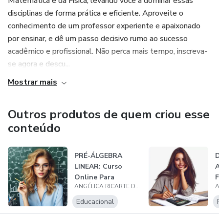
Matemática e da Física, levando você a dominar essas
disciplinas de forma prática e eficiente. Aproveite o
conhecimento de um professor experiente e apaixonado
por ensinar, e dê um passo decisivo rumo ao sucesso
acadêmico e profissional. Não perca mais tempo, inscreva-
se agora e descu...
Mostrar mais
Outros produtos de quem criou esse
conteúdo
PRÉ-ÁLGEBRA
LINEAR: Curso
A
Online Para
F
ANGÉLICA RICARTE DA SILVA BATISTA
Futuros
P
Engenheiros
Educacional