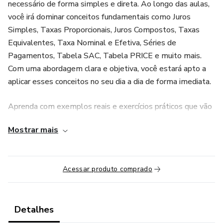
necessário de forma simples e direta. Ao longo das aulas,
você irá dominar conceitos fundamentais como Juros
Simples, Taxas Proporcionais, Juros Compostos, Taxas
Equivalentes, Taxa Nominal e Efetiva, Séries de
Pagamentos, Tabela SAC, Tabela PRICE e muito mais.
Com uma abordagem clara e objetiva, você estará apto a
aplicar esses conceitos no seu dia a dia de forma imediata.
Aprenda com exemplos reais e exercícios práticos que vão
solidificar seu entendimento e prepará-lo para desafios
Mostrar mais
reais. Além disso, conte com suporte personalizado via e-
mail e materiais complementares que vão enriquecer ainda
mais o seu aprendizado.
Acessar produto comprado
Não perca a oportunidade de se tornar um expert em
Matemática Financeira com a HP-12C! Este curso vai
impulsionar sua carreira e abrir portas para novas
Detalhes
oportunidades. Invista em você e no seu futuro agora