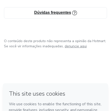
Dúvidas frequentes
O conteúdo deste produto não representa a opinião da Hotmart.
Se você vir informações inadequadas,
denuncie aqui
em Amsterdam
em Madrid
em Bogotá
Feito com
❤
em Belo Horizonte
na Cidade do México