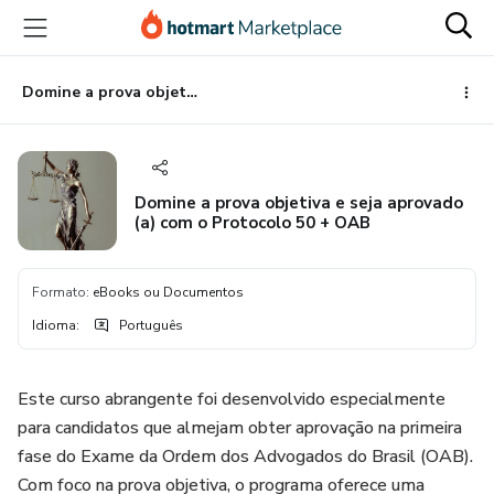
Ir
Ir
Ir
para
para
para
o
o
o
conteúdo
pagamento
rodapé
Domine a prova objetiva e seja aprovado (a) com o Protocolo 50 + OAB
principal
Domine a prova objetiva e seja aprovado
(a) com o Protocolo 50 + OAB
Formato
:
eBooks ou Documentos
Idioma
:
Português
Este curso abrangente foi desenvolvido especialmente
para candidatos que almejam obter aprovação na primeira
fase do Exame da Ordem dos Advogados do Brasil (OAB).
Com foco na prova objetiva, o programa oferece uma