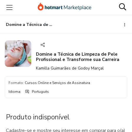
Ir
Ir
Ir
para
para
para
o
o
o
conteúdo
pagamento
rodapé
Domine a Técnica de Limpeza de Pele Profissional e Transforme sua Carreira
principal
Domine a Técnica de Limpeza de Pele
Profissional e Transforme sua Carreira
Kamilla Guimarães de Godoy Marçal
Formato
:
Cursos Online e Serviços de Assinatura
Idioma
:
Português
Produto indisponível
Cadastre-se e mostre seu interesse em comprar para o(a)