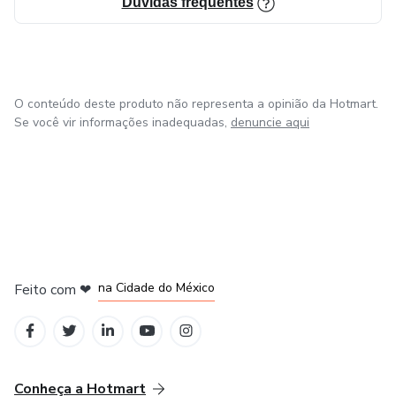
Dúvidas frequentes
O conteúdo deste produto não representa a opinião da Hotmart.
Se você vir informações inadequadas,
denuncie aqui
em Bogotá
em Amsterdam
em Madrid
na Cidade do México
Feito com
❤
em Belo Horizonte
Conheça a Hotmart