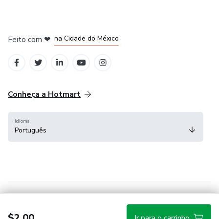
em Bogotá
em Amsterdam
em Madrid
na Cidade do México
Feito com
❤
em Belo Horizonte
Conheça a Hotmart
Idioma
Português
Central de ajuda
Termos
Privacidade
Cookies
$2.00
Ir para o carrinho