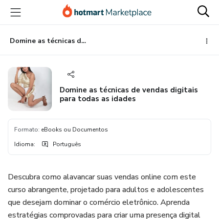
Ir
Ir
Ir
para
para
para
o
o
o
conteúdo
pagamento
rodapé
Domine as técnicas de vendas digitais para todas as idades
principal
Domine as técnicas de vendas digitais
para todas as idades
Formato
:
eBooks ou Documentos
Idioma
:
Português
Descubra como alavancar suas vendas online com este
curso abrangente, projetado para adultos e adolescentes
que desejam dominar o comércio eletrônico. Aprenda
estratégias comprovadas para criar uma presença digital