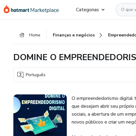
Ir
Ir
Ir
Categorias
para
para
para
o
o
o
conteúdo
pagamento
rodapé
Home
Finanças e negócios
Empreendedo
principal
DOMINE O EMPREENDEDORIS
Português
O empreendedorismo digital t
que desejam abrir seu próprio 
sociais, a abertura de um emp
novos públicos e criar um negóc