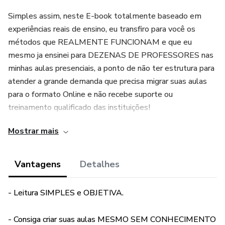
Simples assim, neste E-book totalmente baseado em
experiências reais de ensino, eu transfiro para você os
métodos que REALMENTE FUNCIONAM e que eu
mesmo ja ensinei para DEZENAS DE PROFESSORES nas
minhas aulas presenciais, a ponto de não ter estrutura para
atender a grande demanda que precisa migrar suas aulas
para o formato Online e não recebe suporte ou
treinamento qualificado das instituições!
Mostrar mais
Eu creio que este material trará um novo formato de
trabalho para sua vida e você será ricamente abençoado!
Vantagens
Detalhes
- Leitura SIMPLES e OBJETIVA.
- Consiga criar suas aulas MESMO SEM CONHECIMENTO