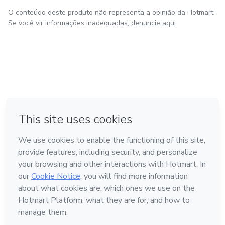
O conteúdo deste produto não representa a opinião da Hotmart.
Se você vir informações inadequadas,
denuncie aqui
em Bogotá
em Amsterdam
em Madrid
na Cidade do México
Feito com
❤
em Belo Horizonte
Conheça a Hotmart
Idioma
Português