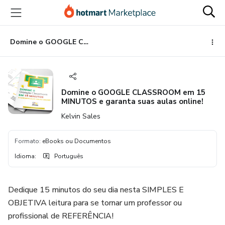
Ir
Ir
Ir
para
para
para
o
o
o
conteúdo
pagamento
rodapé
Domine o GOOGLE CLASSROOM em 15 MINUTOS e garanta suas aulas online!
principal
Domine o GOOGLE CLASSROOM em 15
MINUTOS e garanta suas aulas online!
Kelvin Sales
Formato
:
eBooks ou Documentos
Idioma
:
Português
Dedique 15 minutos do seu dia nesta SIMPLES E
OBJETIVA leitura para se tornar um professor ou
profissional de REFERÊNCIA!