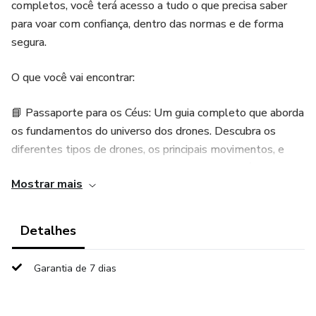
completos, você terá acesso a tudo o que precisa saber
para voar com confiança, dentro das normas e de forma
segura.
O que você vai encontrar:
📘 Passaporte para os Céus: Um guia completo que aborda
os fundamentos do universo dos drones. Descubra os
diferentes tipos de drones, os principais movimentos, e
como começar sua jornada como piloto com o pé direito.
Mostrar mais
📘 Legislação e Regulamentação: Fique por dentro de
todas as regras e exigências para voar dentro da lei. Com
Detalhes
este eBook, você saberá exatamente o que precisa para
garantir que seus voos estejam sempre em conformidade
Garantia de 7 dias
com as regulamentações, evitando multas e problemas.
📘 Checklist Pré-Voo: Nunca mais esqueça um detalhe