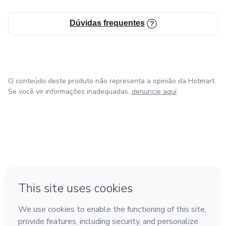
mundo dos drones com o conhecimento que faz a
diferença!
Dúvidas frequentes
O conteúdo deste produto não representa a opinião da Hotmart.
Se você vir informações inadequadas,
denuncie aqui
em Amsterdam
em Madrid
em Bogotá
Feito com
❤
em Belo Horizonte
na Cidade do México