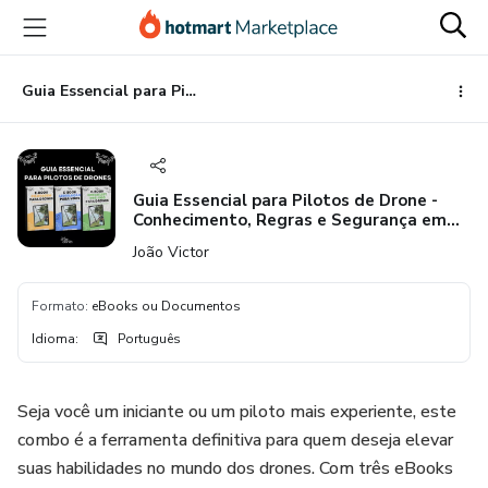
Ir
Ir
Ir
para
para
para
o
o
o
conteúdo
pagamento
rodapé
Guia Essencial para Pilotos de Drone - Conhecimento, Regras e Segurança em um só lugar!
principal
Guia Essencial para Pilotos de Drone -
Conhecimento, Regras e Segurança em
um só lugar!
João Victor
Formato
:
eBooks ou Documentos
Idioma
:
Português
Seja você um iniciante ou um piloto mais experiente, este
combo é a ferramenta definitiva para quem deseja elevar
suas habilidades no mundo dos drones. Com três eBooks