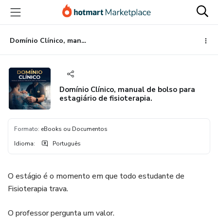
Ir
Ir
Ir
para
para
para
o
o
o
conteúdo
pagamento
rodapé
Domínio Clínico, manual de bolso para estagiário de fisioterapia.
principal
Domínio Clínico, manual de bolso para
estagiário de fisioterapia.
Formato
:
eBooks ou Documentos
Idioma
:
Português
O estágio é o momento em que todo estudante de
Fisioterapia trava.
O professor pergunta um valor.