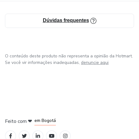
Ideal para:
Dúvidas frequentes
✓ estudantes de fisioterapia
✓ estagiários clínicos
O conteúdo deste produto não representa a opinião da Hotmart.
✓ quem quer mais segurança no atendimento
Se você vir informações inadequadas,
denuncie aqui
Formato digital (PDF)
Acesso vitalício
Use no celular, tablet ou imprima.
em Amsterdam
em Madrid
em Bogotá
Feito com
❤
Consulta rápida. Menos insegurança. Mais prática.
em Belo Horizonte
na Cidade do México
Criado por Priscilla Macedo — FisioMap_