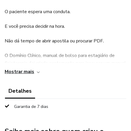
O paciente espera uma conduta.
E você precisa decidir na hora.
Não dá tempo de abrir apostila ou procurar PDF.
O Domínio Clínico, manual de bolso para estagiário de
fisioterapia, foi criado exatamente para isso: ser um manual
de bolso para consulta rápida durante o atendimento.
Mostrar mais
Tudo organizado, visual e direto ao ponto.
Detalhes
Você encontra em segundos:
Garantia de 7 dias
* valores de sinais vitais
* escalas clínicas (dor, força, funcionalidade)