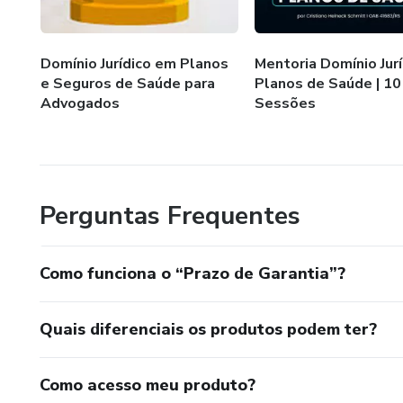
da Saúde é o caminho — e o D
confiança.
Domínio Jurídico em Planos
Mentoria Domínio Jurí
Esse é o programa ideal para
e Seguros de Saúde para
Planos de Saúde | 10
Advogados
Sessões
Em início de carreira
Em transição de área
Perguntas Frequentes
Que querem melhorar o fatu
Que desejam atuar com segura
Como funciona o “Prazo de Garantia”?
Que precisam de estratégia prá
Quais diferenciais os produtos podem ter?
Domine a área que mais cresce 
Como acesso meu produto?
Atue com segurança.