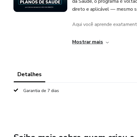
da Saúde, o programa é volta
direto e aplicável — mesmo se
Aqui você aprende exatamente
Negativas de cobertura
Mostrar mais
Medicamentos de alto custo
Procedimentos urgentes
Detalhes
Internações e cirurgias
Garantia de 7 dias
Terapias multidisciplinares
Reajustes abusivos
Responsabilidade das operad