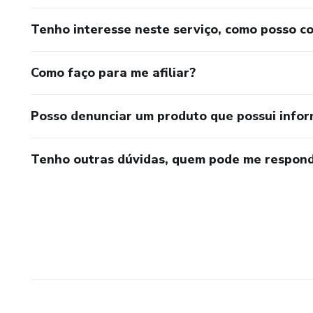
Ganhe previsibilidade.
Tenho interesse neste serviço, como posso c
Construa autoridade real.
Como faço para me afiliar?
Domínio Jurídico: Saúde — o m
Posso denunciar um produto que possui info
Tenho outras dúvidas, quem pode me respond