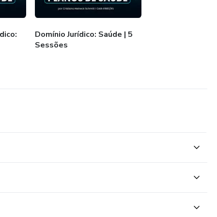
omínio Jurídico: Saúde é seu método para chegar lá com
dico:
Domínio Jurídico: Saúde | 5
 advogados:
Sessões
ramento
nça e clareza
tica, não só teoria
no jurídico.