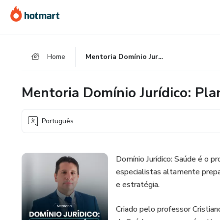
Ir
Ir
Ir
para
para
para
o
o
o
conteúdo
pagamento
rodapé
Home
Mentoria Domínio Jurídico: Planos de Saúde
principal
Mentoria Domínio Jurídico: Pl
Português
Domínio Jurídico: Saúde é o
especialistas altamente prep
e estratégia.
Criado pelo professor Cristia