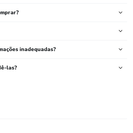
omprar?
étodo que te leva do zero à atuação estratégica.
rmações inadequadas?
ê-las?