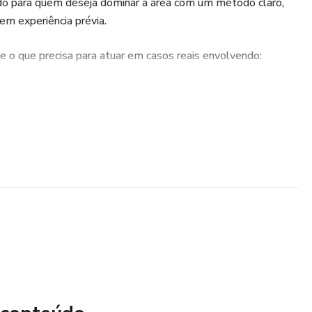
do para quem deseja dominar a área com um método claro,
m experiência prévia.
 o que precisa para atuar em casos reais envolvendo:
oras