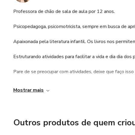
Professora de chão de sala de aula por 12 anos.
Psicopedagoga, psicomotricista, sempre em busca de apri
Apaixonada pela literatura infantil. Os livros nos permitem
Estruturando atividades para facilitar a vida e dia dia dos
Pare de se preocupar com atividades, deixe que faço isso
Planejo com rigoroso critério as atividades para os aluno
Mostrar mais
experiência da sala de aula, com os amigos e professores
Outros produtos de quem crio