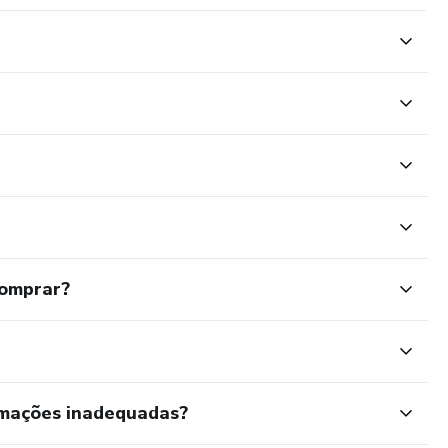
comprar?
rmações inadequadas?