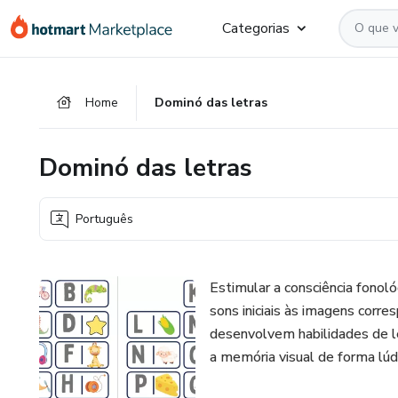
Ir
Ir
Ir
Categorias
para
para
para
o
o
o
conteúdo
pagamento
rodapé
Home
Dominó das letras
principal
Dominó das letras
Português
Estimular a consciência fonol
sons iniciais às imagens corre
desenvolvem habilidades de lei
a memória visual de forma lúdic