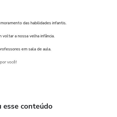
moramento das habilidades infantis.
 voltar a nossa velha infância.
 professores em sala de aula.
 por você!
s, sempre valorizando que mais importante que o papel, é a
.
u esse conteúdo