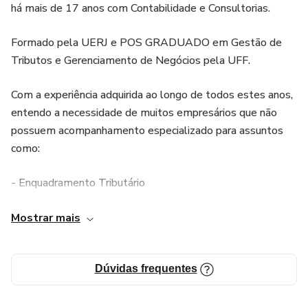
há mais de 17 anos com Contabilidade e Consultorias.
se tornarem empresários mais completos, os usuários do
produto adquirem uma maior capacidade de controle sobre
Formado pela UERJ e POS GRADUADO em Gestão de
o negócio e são capazes de tomar decisões mais
Tributos e Gerenciamento de Negócios pela UFF.
informadas e estratégicas. Isso resulta em uma gestão
Com a experiência adquirida ao longo de todos estes anos,
mais eficiente e na possibilidade de direcionar o negócio
entendo a necessidade de muitos empresários que não
para o sucesso.
possuem acompanhamento especializado para assuntos
como:
- Enquadramento Tributário
- Benefícios Fiscais
Mostrar mais
- Parcelamento de impostos
Dúvidas frequentes
- Obrigações Acessórias