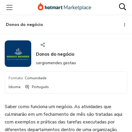
Ir
Ir
Ir
para
para
para
o
o
o
conteúdo
pagamento
rodapé
Donos do negócio
principal
Donos do negócio
sergiomendes.gestao
Formato
:
Comunidade
Idioma
:
Português
Saber como funciona um negócio. As atividades que
culminarão em um fechamento de mês são tratadas aqui
com exemplos e práticas das tarefas executadas por
diferentes departamentos dentro de uma organização.