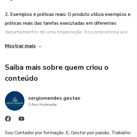
2. Exemplos e práticas reais: O produto utiliza exemplos e
práticas reais das tarefas executadas em diferentes
departamentos de uma organização. Isso proporciona aos
usuários uma compreensão prática e aplicável das
Mostrar mais
atividades necessárias para o funcionamento de um
negócio.
Saiba mais sobre quem criou o
3. Capacidade de exigir e direcionar cada setor: Com o
conteúdo
conhecimento adquirido através do produto, os usuários se
tornam capazes de exigir e direcionar cada setor de acordo
sergiomendes.gestao
com as necessidades do negócio. Isso permite uma gestão
3 Ano Hotmarter
mais eficiente e eficaz, garantindo que cada departamento
esteja alinhado com os objetivos e metas da empresa.
Sou Contador por formação. E, Gestor por paixão. Trabalho
4. Maior capacidade de controle e tomada de decisões: Ao