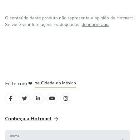
- Planejamento Tributário
O conteúdo deste produto não representa a opinião da Hotmart.
- Redução de custo de folha de pagamento
Se você vir informações inadequadas,
denuncie aqui
- Comércio Exterior
- Finanças - Contas a Receber
- Finanças - Contas a Pagar
em Bogotá
em Amsterdam
em Madrid
na Cidade do México
Ofereço o conhecimento para esclarecimentos de assuntos
Feito com
❤
em Belo Horizonte
da área CONTÁBIL, TRIBUTÁRIA e GERENCIAL
Conheça a Hotmart
Idioma