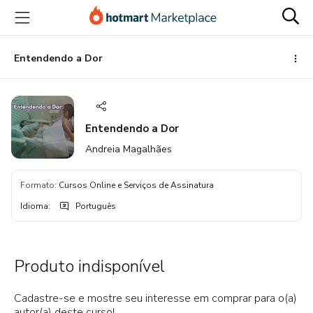
Ir
Ir
Ir
para
para
para
o
o
o
conteúdo
pagamento
rodapé
Entendendo a Dor
principal
Entendendo a Dor
Andreia Magalhães
Formato
:
Cursos Online e Serviços de Assinatura
Idioma
:
Português
Produto indisponível
Cadastre-se e mostre seu interesse em comprar para o(a)
autor(a) deste curso!