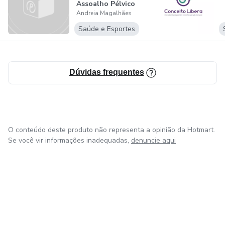
Assoalho Pélvico
Andreia Magalhães
(23/08...
Saúde e Esportes
Dúvidas frequentes
O conteúdo deste produto não representa a opinião da Hotmart.
Se você vir informações inadequadas,
denuncie aqui
em Amsterdam
em Madrid