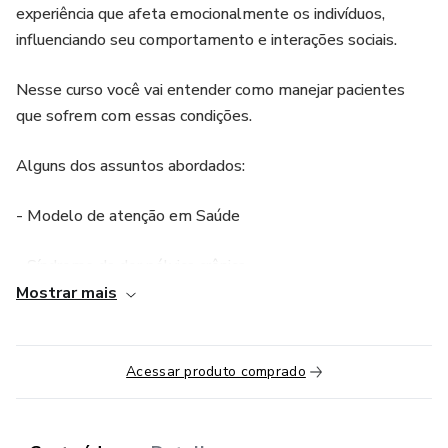
experiência que afeta emocionalmente os indivíduos,
influenciando seu comportamento e interações sociais.
Nesse curso você vai entender como manejar pacientes
que sofrem com essas condições.
Alguns dos assuntos abordados:
- Modelo de atenção em Saúde
- Síndrome da dor pélvica crônica
Mostrar mais
- Distúrbios funcionais da dor
- Estratégias de gerenciamento da dor
Acessar produto comprado