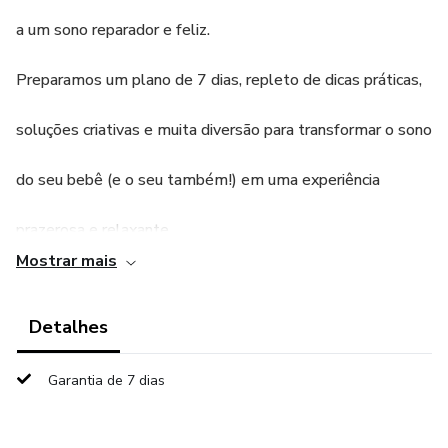
a um sono reparador e feliz.
Preparamos um plano de 7 dias, repleto de dicas práticas,
soluções criativas e muita diversão para transformar o sono
do seu bebê (e o seu também!) em uma experiência
prazerosa e relaxante.
Mostrar mais
O Que Você Vai Encontrar Neste Ebook
Detalhes
Ao longo dos próximos capítulos, vamos explorar juntos:
1. Criando o Ninho Perfeito: Aprenda a transformar o
Garantia de 7 dias
quarto do seu bebê em um verdadeiro oásis de
tranquilidade. Vamos falar sobre iluminação, temperatura,