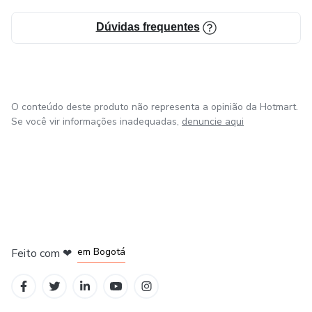
Dúvidas frequentes
6. Ajustando o Relógio Interno do Bebê: Entenda como
funciona o ciclo circadiano do seu bebê e como você pode
ajudá-lo a se ajustar.
7. Celebrando o Sucesso e Planejando o Futuro: Avalie o
O conteúdo deste produto não representa a opinião da Hotmart.
progresso, faça ajustes necessários e aprenda a manter os
Se você vir informações inadequadas,
denuncie aqui
bons hábitos de sono a longo prazo.
em Amsterdam
em Madrid
em Bogotá
Feito com
❤
em Belo Horizonte
na Cidade do México