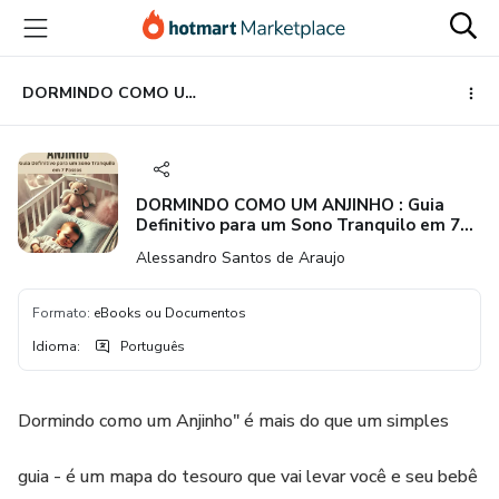
Ir
Ir
Ir
para
para
para
o
o
o
conteúdo
pagamento
rodapé
DORMINDO COMO UM ANJINHO : Guia Definitivo para um Sono Tranquilo em 7 Passos
principal
DORMINDO COMO UM ANJINHO : Guia
Definitivo para um Sono Tranquilo em 7
Passos
Alessandro Santos de Araujo
Formato
:
eBooks ou Documentos
Idioma
:
Português
Dormindo como um Anjinho" é mais do que um simples
guia - é um mapa do tesouro que vai levar você e seu bebê