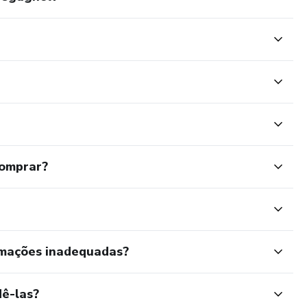
comprar?
rmações inadequadas?
ê-las?