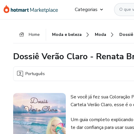
Ir
Ir
Ir
Categorias
para
para
para
o
o
o
conteúdo
pagamento
rodapé
Home
Moda e beleza
Moda
principal
Dossiê Verão Claro - Renata B
Português
Se você já fez sua Coloração
Cartela Verão Claro, esse é o 
Um guia completo explicando c
te dar confiança para usar sua