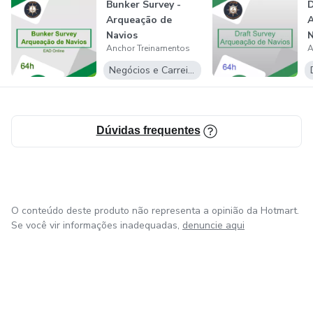
Bunker Survey -
D
Arqueação de
A
Navios
N
Anchor Treinamentos
A
&
Negócios e Carreira
Dúvidas frequentes
O conteúdo deste produto não representa a opinião da Hotmart.
Se você vir informações inadequadas,
denuncie aqui