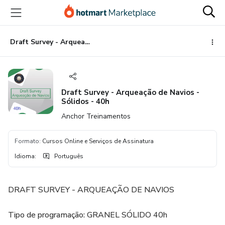
Ir
Ir
Ir
para
para
para
o
o
o
conteúdo
pagamento
rodapé
Draft Survey - Arqueação de Navios - Sólidos - 40h
principal
Draft Survey - Arqueação de Navios -
Sólidos - 40h
Anchor Treinamentos
Formato
:
Cursos Online e Serviços de Assinatura
Idioma
:
Português
DRAFT SURVEY - ARQUEAÇÃO DE NAVIOS
Tipo de programação: GRANEL SÓLIDO 40h