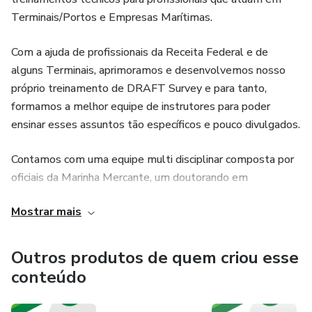
Terminais/Portos e Empresas Marítimas.
​Com a ajuda de profissionais da Receita Federal e de
alguns Terminais, aprimoramos e desenvolvemos nosso
próprio treinamento de DRAFT Survey e para tanto,
formamos a melhor equipe de instrutores para poder
ensinar esses assuntos tão específicos e pouco divulgados.​
Contamos com uma equipe multi disciplinar composta por
oficiais da Marinha Mercante, um doutorando em
Engenharia Naval, um Perito Arqueador da Alfândega do
Mostrar mais
Rio de Janeiro sob comando direto do Diretor e que
também é Instrutor .
Outros produtos de quem criou esse
conteúdo