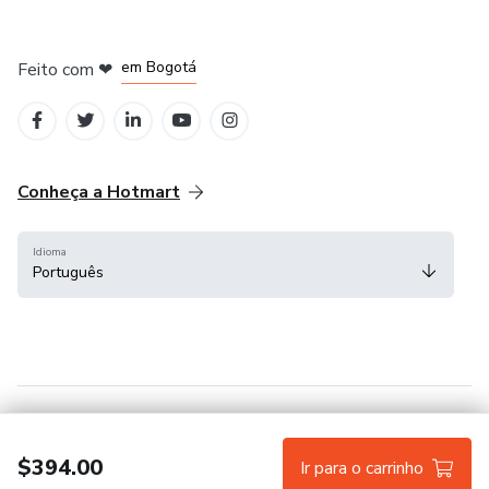
em Amsterdam
em Madrid
em Bogotá
Feito com
❤
em Belo Horizonte
na Cidade do México
Conheça a Hotmart
Idioma
Português
Central de ajuda
Termos
Privacidade
Cookies
$394.00
Ir para o carrinho